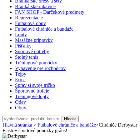
Brankárske dresy a sety
Brankárske rukavice
FAN SHOP - Darčekové predmety
Reprezentácie
Futbalová obuv
Futbalové chrániče a bandáže
Lopty
Masážne prípravky
Píšťalky
Športové potreby
Stolný tenis
Tréningové pomôcky
Vybavenie pre rozhodcov
Tejpy
Errea
Sprav si svoje tričko
Športovné trofeje
Tréningové lopty
Odev
Obuv
Hľadať
Hlavná stránka
>
Futbalové chrániče a bandáže
>
Chrániče Derbystar
Flash + športové ponožky grátis!