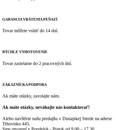
GARANCIA VRÁTENIA PEŇAZÍ
Tovar môžete vrátiť do 14 dní.
RÝCHLE VYHOTOVENIE
Tovar zasielame do 2 pracovných dní.
ZÁKAZNÍCKA PODPORA
Ak máte otázky, zavolajte nám.
Ak máte otázky, neváhajte nás kontaktovať!
Alebo navštívte našu predajňu v Dunajskej Strede na adrese
Trhovisko 445.
Sme otvorení v Pondelok - Piatok od 9,00 – 17,30.