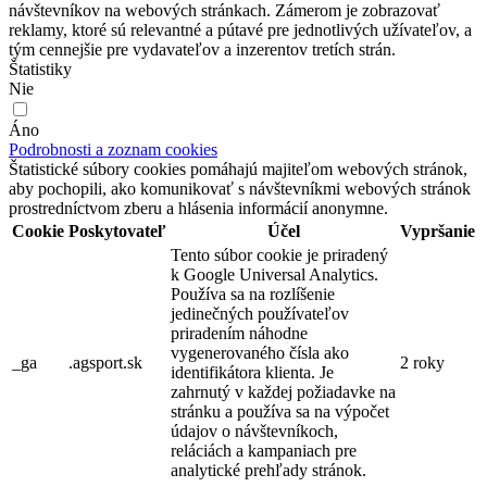
návštevníkov na webových stránkach. Zámerom je zobrazovať
reklamy, ktoré sú relevantné a pútavé pre jednotlivých užívateľov, a
tým cennejšie pre vydavateľov a inzerentov tretích strán.
Štatistiky
Nie
Áno
Podrobnosti a zoznam cookies
Štatistické súbory cookies pomáhajú majiteľom webových stránok,
aby pochopili, ako komunikovať s návštevníkmi webových stránok
prostredníctvom zberu a hlásenia informácií anonymne.
Cookie
Poskytovateľ
Účel
Vypršanie
Tento súbor cookie je priradený
k Google Universal Analytics.
Používa sa na rozlíšenie
jedinečných používateľov
priradením náhodne
vygenerovaného čísla ako
_ga
.agsport.sk
2 roky
identifikátora klienta. Je
zahrnutý v každej požiadavke na
stránku a používa sa na výpočet
údajov o návštevníkoch,
reláciách a kampaniach pre
analytické prehľady stránok.