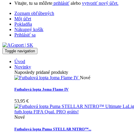
Vitajte, tu sa môžete
prihlásiť
alebo
vytvoriť nový účet.
Zoznam obľúbených
Môj účet
Pokladňa
Nákupný košík
Prihlásiť sa
Toggle navigation
Úvod
Novinky
Naposledy pridané produkty
Nové
Futbalová lopta Joma Flame IV
53,95 €
Nové
Futbalová lopta Puma STELLAR NITRO™...