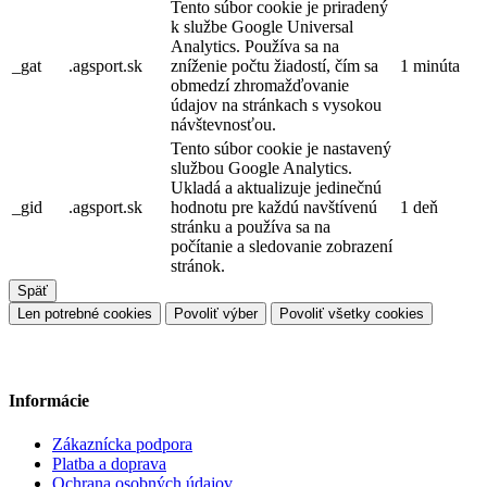
Tento súbor cookie je priradený
k službe Google Universal
Analytics. Používa sa na
_gat
.agsport.sk
zníženie počtu žiadostí, čím sa
1 minúta
obmedzí zhromažďovanie
údajov na stránkach s vysokou
návštevnosťou.
Tento súbor cookie je nastavený
službou Google Analytics.
Ukladá a aktualizuje jedinečnú
_gid
.agsport.sk
hodnotu pre každú navštívenú
1 deň
stránku a používa sa na
počítanie a sledovanie zobrazení
stránok.
Späť
Len potrebné cookies
Povoliť výber
Povoliť všetky cookies
Informácie
Zákaznícka podpora
Platba a doprava
Ochrana osobných údajov