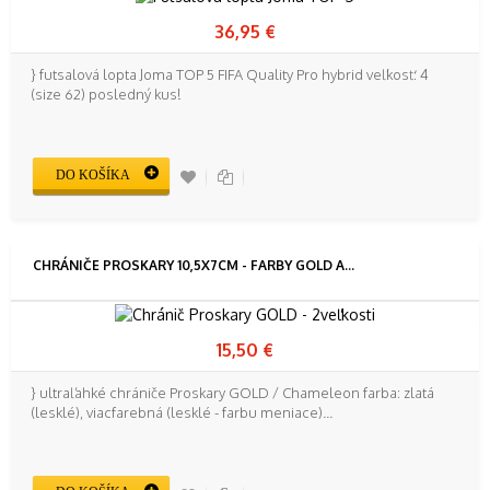
36,95 €
} futsalová lopta Joma TOP 5 FIFA Quality Pro hybrid veľkosť: 4
(size 62) posledný kus!
DO KOŠÍKA
CHRÁNIČE PROSKARY 10,5X7CM - FARBY GOLD A...
15,50 €
} ultraľahké chrániče Proskary GOLD / Chameleon farba: zlatá
(lesklé), viacfarebná (lesklé - farbu meniace)...