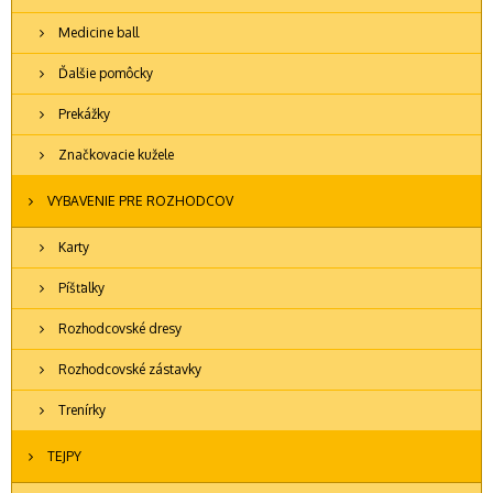
Medicine ball
Ďalšie pomôcky
Prekážky
Značkovacie kužele
VYBAVENIE PRE ROZHODCOV
Karty
Píšťalky
Rozhodcovské dresy
Rozhodcovské zástavky
Trenírky
TEJPY