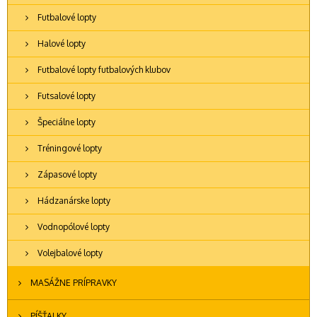
Futbalové lopty
Halové lopty
Futbalové lopty futbalových klubov
Futsalové lopty
Špeciálne lopty
Tréningové lopty
Zápasové lopty
Hádzanárske lopty
Vodnopólové lopty
Volejbalové lopty
MASÁŽNE PRÍPRAVKY
PÍŠŤALKY