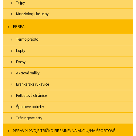
Tejpy
Kineziologické tejpy
ERREA
Termo prádlo
Lopty
Dresy
Akciové balíky
Brankárske rukavice
Futbalové chrániče
Športové potreby
Tréningové sety
SPRAV SI SVOJE TRIČKO FIREMNÉ/NA AKCIU/NA ŠPORTOVÉ