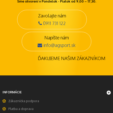
Sme otvorení v Pondelok - Piatok od 9,00 – 17,30.
Zavolajte nám
0911 731 122
Napíšte nám
info@agsport.sk
ĎAKUJEME NAŠIM ZÁKAZNÍKOM
INFORMÁCIE
Zákaznícka podpora
Platba a doprava