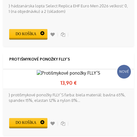
} hádzanárska lopta Select Replica EHF Euro Men 2026 veľkosť: 0,
1 (na objednávku) a 2 (skladom)
DO KOŠÍKA
PROTIŠMYKOVÉ PONOŽKY FLLY´S
NOVÉ
13,90 €
} protišmykové ponožky FLLY´S farba: biela materiál: bavlna 65%,
spandex 15%, elastan 12% a nylon 8%...
DO KOŠÍKA