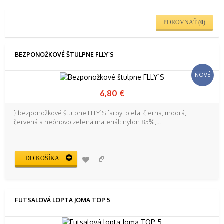
POROVNAŤ (
0
)
BEZPONOŽKOVÉ ŠTULPNE FLLY´S
NOVÉ
6,80 €
} bezponožkové štulpne FLLY´S farby: biela, čierna, modrá,
červená a neónovo zelená materiál: nylon 85%,...
DO KOŠÍKA
FUTSALOVÁ LOPTA JOMA TOP 5