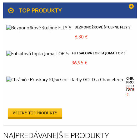
TOP PRODUKTY
BEZPONOŽKOVÉ ŠTULPNE FLLY´S
6,80 €
FUTSALOVÁ LOPTA JOMA TOP 5
36,95 €
CHRÁNI
PROSK
10,5X7C
15,50
FARBY...
€
VŠETKY TOP PRODUKTY
NAJPREDÁVANEJŠIE PRODUKTY