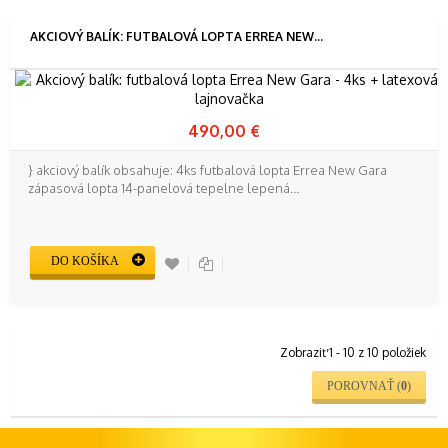
AKCIOVÝ BALÍK: FUTBALOVÁ LOPTA ERREA NEW...
490,00 €
} akciový balík obsahuje: 4ks futbalová lopta Errea New Gara
zápasová lopta 14-panelová tepelne lepená...
DO KOŠÍKA
Zobraziť 1 - 10 z 10 položiek
POROVNAŤ (
0
)