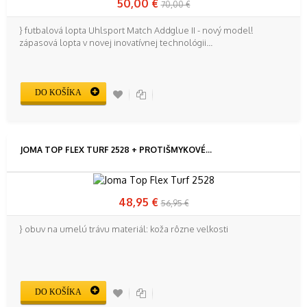
50,00 €
70,00 €
} futbalová lopta Uhlsport Match Addglue II - nový model!
zápasová lopta v novej inovatívnej technológii...
DO KOŠÍKA
JOMA TOP FLEX TURF 2528 + PROTIŠMYKOVÉ...
48,95 €
56,95 €
} obuv na umelú trávu materiál: koža rôzne veľkosti
DO KOŠÍKA