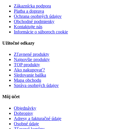
Zákaznícka podpora
Platba a doprava
Ochrana osobných údajov
Obchodné podmienky
Kontaktujte nás
Informácie o súboroch cookie
Užitočné odkazy
Zľavnené produkty
Najnovšie produkty
TOP produkty
Ako nakupovať?
Sledovanie balíka
Mapa obchodu
Správa osobných údajov
Môj účet
Objednávky
Dobropisy
Adresy a fakturačné údaje
Osobné údaje
Zľavové kupóny