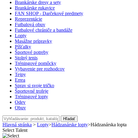
Brankárske dresy a sety
Brankárske rukavice
FAN SHOP - Darčekové predmety
Reprezentácie
Futbalová obuv
Futbalové chrániče a bandáže
Lopty
Masážne prípravky
Píšťalky
Športové potreby
Stolný tenis
Tréningové pomôcky
Vybavenie pre rozhodcov
Tejpy
Errea
Sprav si svoje tričko
Športovné trofeje
Tréningové lopty
Odev
Obuv
Hľadať
Hlavná stránka
>
Lopty
>
Hádzanárske lopty
>
Hádzanárska lopta
Select Talent