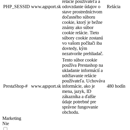
relácie používateľa a
PHP_SESSID
www.agsport.sk
odovzdanie údajov o
Relácia
stave prostredníctvom
dočasného súboru
cookie, ktorý je bežne
známy ako súbor
cookie relácie. Tieto
súbory cookie zostanú
vo vašom počítači iba
dovtedy, kým
nezatvoríte prehliadač.
Tento súbor cookie
používa Prestashop na
ukladanie informácií a
udržiavanie relácie
používateľa. Uchováva
PrestaShop-#
www.agsport.sk
informácie, ako je
480 hodín
mena, jazyk, ID
zákazníka a ďalšie
údaje potrebné pre
správne fungovanie
obchodu.
Marketing
Nie