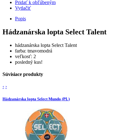
Pridať k obľúbeným
Vytlačiť
Popis
Hádzanárska lopta Select Talent
hádzanárska lopta Select Talent
farba: tmavomodrá
veľkosť: 2
posledný kus!
Súvisiace produkty
‹
›
Hádzanárska lopta Select Mundo (PL)