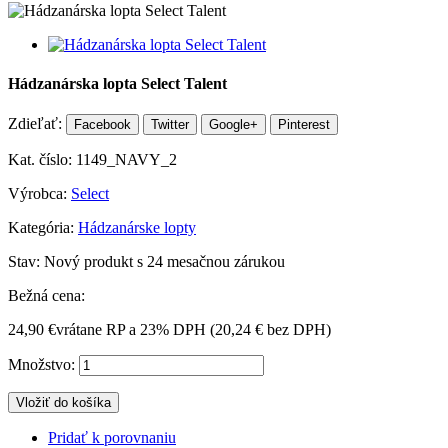
Hádzanárska lopta Select Talent
Zdieľať:
Facebook
Twitter
Google+
Pinterest
Kat. číslo:
1149_NAVY_2
Výrobca:
Select
Kategória:
Hádzanárske lopty
Stav:
Nový produkt s 24 mesačnou zárukou
Bežná cena:
24,90 €
vrátane RP a 23% DPH (
20,24 €
bez DPH)
Množstvo:
Vložiť do košíka
Pridať k porovnaniu