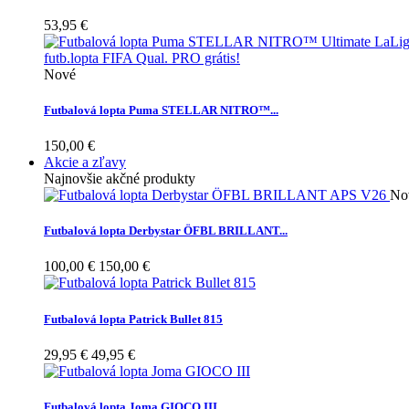
53,95 €
Nové
Futbalová lopta Puma STELLAR NITRO™...
150,00 €
Akcie a zľavy
Najnovšie akčné produkty
No
Futbalová lopta Derbystar ÖFBL BRILLANT...
100,00 €
150,00 €
Futbalová lopta Patrick Bullet 815
29,95 €
49,95 €
Futbalová lopta Joma GIOCO III