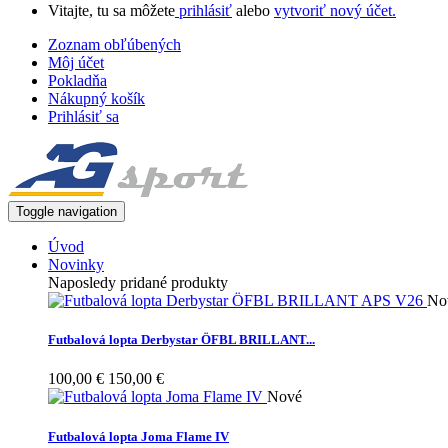
Vitajte, tu sa môžete
prihlásiť
alebo
vytvoriť nový účet.
Zoznam obľúbených
Môj účet
Pokladňa
Nákupný košík
Prihlásiť sa
Toggle navigation
Úvod
Novinky
Naposledy pridané produkty
No
Futbalová lopta Derbystar ÖFBL BRILLANT...
100,00 €
150,00 €
Nové
Futbalová lopta Joma Flame IV