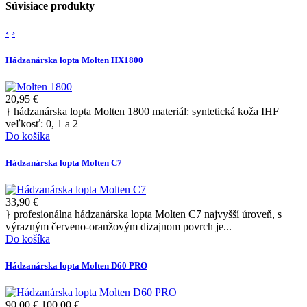
Súvisiace produkty
‹
›
Hádzanárska lopta Molten HX1800
20,95 €
} hádzanárska lopta Molten 1800 materiál: syntetická koža IHF
veľkosť: 0, 1 a 2
Do košíka
Hádzanárska lopta Molten C7
33,90 €
} profesionálna hádzanárska lopta Molten C7 najvyšší úroveň, s
výrazným červeno-oranžovým dizajnom povrch je...
Do košíka
Hádzanárska lopta Molten D60 PRO
90,00 €
100,00 €