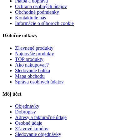
Platba a doprava
Ochrana osobných údajov
Obchodné podmienky
Kontaktujte nás
Informácie o súboroch cookie
Užitočné odkazy
Zľavnené produkty
Najnovšie produkty
TOP produkty
Ako nakupovať?
Sledovanie balíka
Mapa obchodu
Správa osobných údajov
Môj účet
Objednávky
Dobropisy
Adresy a fakturačné údaje
Osobné údaje
Zľavové kupóny
Sledovanie objednávky