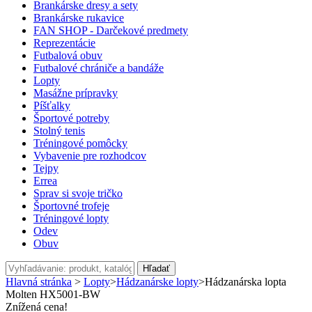
Brankárske dresy a sety
Brankárske rukavice
FAN SHOP - Darčekové predmety
Reprezentácie
Futbalová obuv
Futbalové chrániče a bandáže
Lopty
Masážne prípravky
Píšťalky
Športové potreby
Stolný tenis
Tréningové pomôcky
Vybavenie pre rozhodcov
Tejpy
Errea
Sprav si svoje tričko
Športovné trofeje
Tréningové lopty
Odev
Obuv
Hľadať
Hlavná stránka
>
Lopty
>
Hádzanárske lopty
>
Hádzanárska lopta
Molten HX5001-BW
Znížená cena!