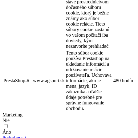
stave prostredníctvom
dočasného súboru
cookie, ktorý je bežne
známy ako súbor
cookie relácie. Tieto
súbory cookie zostanú
vo vašom počítači iba
dovtedy, kým
nezatvoríte prehliadač.
Tento súbor cookie
používa Prestashop na
ukladanie informácií a
udržiavanie relácie
používateľa. Uchováva
PrestaShop-#
www.agsport.sk
informácie, ako je
480 hodín
mena, jazyk, ID
zákazníka a ďalšie
údaje potrebné pre
správne fungovanie
obchodu.
Marketing
Nie
Áno
Podrobnosti