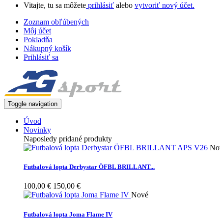
Vitajte, tu sa môžete
prihlásiť
alebo
vytvoriť nový účet.
Zoznam obľúbených
Môj účet
Pokladňa
Nákupný košík
Prihlásiť sa
Toggle navigation
Úvod
Novinky
Naposledy pridané produkty
No
Futbalová lopta Derbystar ÖFBL BRILLANT...
100,00 €
150,00 €
Nové
Futbalová lopta Joma Flame IV