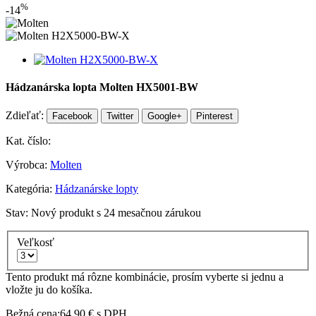
%
-14
Hádzanárska lopta Molten HX5001-BW
Zdieľať:
Facebook
Twitter
Google+
Pinterest
Kat. číslo:
Výrobca:
Molten
Kategória:
Hádzanárske lopty
Stav:
Nový produkt s 24 mesačnou zárukou
Veľkosť
Tento produkt má rôzne kombinácie, prosím vyberte si jednu a
vložte ju do košíka.
Bežná cena:
64,90 €
s DPH