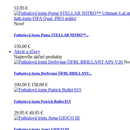
53,95 €
Nové
Futbalová lopta Puma STELLAR NITRO™...
150,00 €
Akcie a zľavy
Najnovšie akčné produkty
No
Futbalová lopta Derbystar ÖFBL BRILLANT...
100,00 €
150,00 €
Futbalová lopta Patrick Bullet 815
29,95 €
49,95 €
Futbalová lopta Joma GIOCO III