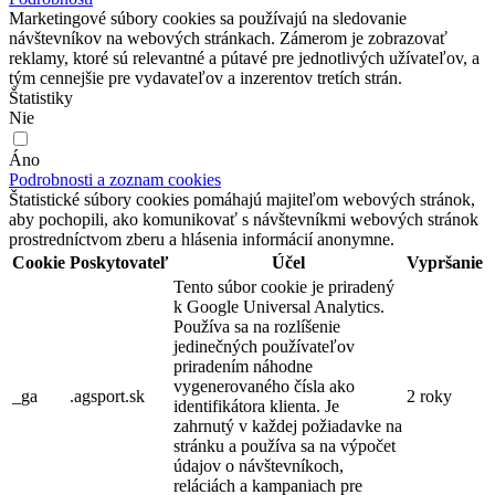
Marketingové súbory cookies sa používajú na sledovanie
návštevníkov na webových stránkach. Zámerom je zobrazovať
reklamy, ktoré sú relevantné a pútavé pre jednotlivých užívateľov, a
tým cennejšie pre vydavateľov a inzerentov tretích strán.
Štatistiky
Nie
Áno
Podrobnosti a zoznam cookies
Štatistické súbory cookies pomáhajú majiteľom webových stránok,
aby pochopili, ako komunikovať s návštevníkmi webových stránok
prostredníctvom zberu a hlásenia informácií anonymne.
Cookie
Poskytovateľ
Účel
Vypršanie
Tento súbor cookie je priradený
k Google Universal Analytics.
Používa sa na rozlíšenie
jedinečných používateľov
priradením náhodne
vygenerovaného čísla ako
_ga
.agsport.sk
2 roky
identifikátora klienta. Je
zahrnutý v každej požiadavke na
stránku a používa sa na výpočet
údajov o návštevníkoch,
reláciách a kampaniach pre