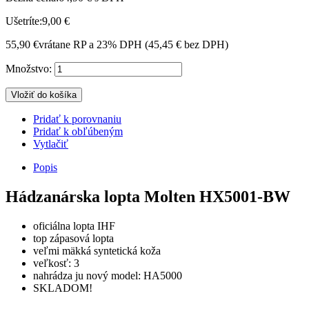
Ušetríte:
9,00 €
55,90 €
vrátane RP a 23% DPH (
45,45 €
bez DPH)
Množstvo:
Vložiť do košíka
Pridať k porovnaniu
Pridať k obľúbeným
Vytlačiť
Popis
Hádzanárska lopta Molten HX5001-BW
oficiálna lopta IHF
top zápasová lopta
veľmi mäkká syntetická koža
veľkosť: 3
nahrádza ju nový model: HA5000
SKLADOM!