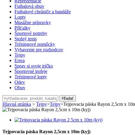
Reprezentácie
Futbalová obuv
Futbalové chrániče a bandáže
Lopty
Masážne prípravky
Píšťalky
Športové potreby
Stolný tenis
Tréningové pomôcky
Vybavenie pre rozhodcov
Tejpy
Errea
Sprav si svoje tričko
Športovné trofeje
Tréningové lopty
Odev
Obuv
Hľadať
Hlavná stránka
>
Tejpy
>
Tejpy
>
Tejpovacia páska Rayon 2,5cm x 10m
Tejpovacia páska Rayon 2,5cm x 10m (kyj)