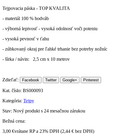
Tejpovacia páska - TOP KVALITA
- materiál 100 % hodváb
- výborná lepivosť - vysoká odolnosť voči poteniu
- vysoká pevnosť v ťahu
- zúbkovaný okraj pre ľahké trhanie bez potreby nožníc
- šírka / návin: 2,5 cm x 10 metrov
Zdieľať:
Facebook
Twitter
Google+
Pinterest
Kat. číslo:
BS000093
Kategória:
Tejpy
Stav:
Nový produkt s 24 mesačnou zárukou
Bežná cena:
3,00 €
vrátane RP a 23% DPH (
2,44 €
bez DPH)