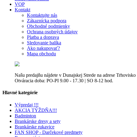
VOP
Kontakt
Kontaktujte nás
Zákaznícka podpora
Obchodné podmienky
Ochrana osobných údajov
Platba a doprava
Sledovanie balíka
Ako nakupovať?
Mapa obchodu
Našu predajňu nájdete v Dunajskej Strede na adrese Trhovisko
Otváracia doba: PO-PI 9.00 - 17.30 | SO 8-12 hod.
Hlavné kategórie
Výpredaj !!!
AKCIA TÝŽDŇA!!!
Badminton
Brankárske dresy a sety
Brankárske rukavice
FAN SHOP - Darčekové predmety