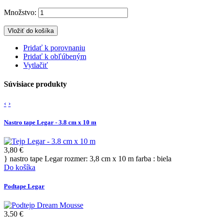
Množstvo:
Vložiť do košíka
Pridať k porovnaniu
Pridať k obľúbeným
Vytlačiť
Súvisiace produkty
‹
›
Nastro tape Legar - 3.8 cm x 10 m
3,80 €
} nastro tape Legar rozmer: 3,8 cm x 10 m farba : biela
Do košíka
Podtape Legar
3,50 €