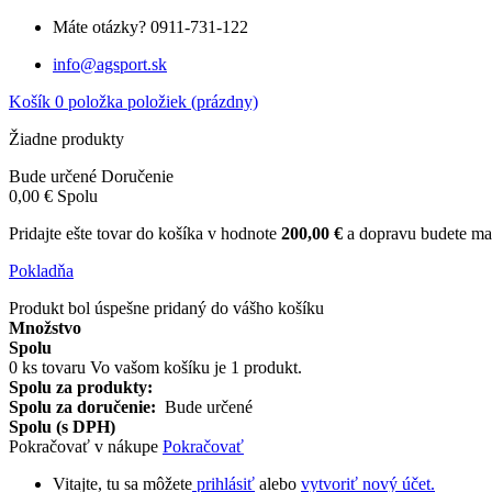
Máte otázky?
0911-731-122
info@agsport.sk
Košík
0
položka
položiek
(prázdny)
Žiadne produkty
Bude určené
Doručenie
0,00 €
Spolu
Pridajte ešte tovar do košíka v hodnote
200,00 €
a dopravu budete
Pokladňa
Produkt bol úspešne pridaný do vášho košíku
Množstvo
Spolu
0
ks tovaru
Vo vašom košíku je 1 produkt.
Spolu za produkty:
Spolu za doručenie:
Bude určené
Spolu (s DPH)
Pokračovať v nákupe
Pokračovať
Vitajte, tu sa môžete
prihlásiť
alebo
vytvoriť nový účet.