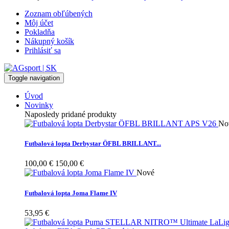
Zoznam obľúbených
Môj účet
Pokladňa
Nákupný košík
Prihlásiť sa
Toggle navigation
Úvod
Novinky
Naposledy pridané produkty
No
Futbalová lopta Derbystar ÖFBL BRILLANT...
100,00 €
150,00 €
Nové
Futbalová lopta Joma Flame IV
53,95 €