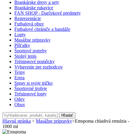
Brankárske dresy a sety
Brankárske rukavice
FAN SHOP - Darčekové predmety
Reprezentácie
Futbalová obuv
Futbalové chrániče a bandáže
Lopty
Masážne prípravky
Píšťalky
Športové potreby
Stolný tenis
Tréningové pomôcky
Vybavenie pre rozhodcov
Tejpy
Errea
Sprav si svoje tričko
Športovné trofeje
Tréningové lopty
Odev
Obuv
Hľadať
Hlavná stránka
>
Masážne prípravky
>
Emspoma chladivá emulzia -
1000 ml