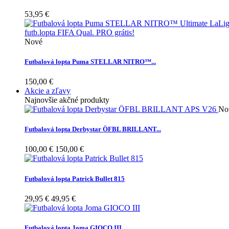
53,95 €
Nové
Futbalová lopta Puma STELLAR NITRO™...
150,00 €
Akcie a zľavy
Najnovšie akčné produkty
No
Futbalová lopta Derbystar ÖFBL BRILLANT...
100,00 €
150,00 €
Futbalová lopta Patrick Bullet 815
29,95 €
49,95 €
Futbalová lopta Joma GIOCO III