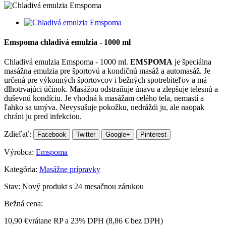
Emspoma chladivá emulzia - 1000 ml
Chladivá emulzia Emspoma - 1000 ml.
EMSPOMA
je špeciálna
masážna emulzia pre športovú a kondičnú masáž a automasáž. Je
určená pre výkonných športovcov i bežných spotrebiteľov a má
dlhotrvajúci účinok. Masážou odstraňuje únavu a zlepšuje telesnú a
duševnú kondíciu. Je vhodná k masážam celého tela, nemastí a
ľahko sa umýva. Nevysušuje pokožku, nedráždi ju, ale naopak
chráni ju pred infekciou.
Zdieľať:
Facebook
Twitter
Google+
Pinterest
Výrobca:
Emspoma
Kategória:
Masážne prípravky
Stav:
Nový produkt s 24 mesačnou zárukou
Bežná cena:
10,90 €
vrátane RP a 23% DPH (
8,86 €
bez DPH)