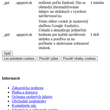
_gat
.agsport.sk
zníženie počtu žiadostí, čím sa
1 minúta
obmedzí zhromažďovanie
údajov na stránkach s vysokou
návštevnosťou.
Tento súbor cookie je nastavený
službou Google Analytics.
Ukladá a aktualizuje jedinečnú
_gid
.agsport.sk
hodnotu pre každú navštívenú
1 deň
stránku a používa sa na
počítanie a sledovanie zobrazení
stránok.
Späť
Len potrebné cookies
Povoliť výber
Povoliť všetky cookies
Informácie
Zákaznícka podpora
Platba a doprava
Ochrana osobných údajov
Obchodné podmienky
Kontaktujte nás
Informácie o súboroch cookie