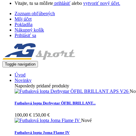
Vitajte, tu sa môžete
prihlásiť
alebo
vytvoriť nový účet.
Zoznam obľúbených
Môj účet
Pokladňa
Nákupný košík
Prihlásiť sa
Toggle navigation
Úvod
Novinky
Naposledy pridané produkty
No
Futbalová lopta Derbystar ÖFBL BRILLANT...
100,00 €
150,00 €
Nové
Futbalová lopta Joma Flame IV