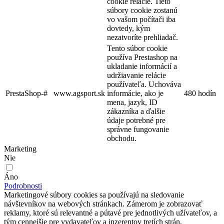
cookie relácie. Tieto
súbory cookie zostanú
vo vašom počítači iba
dovtedy, kým
nezatvoríte prehliadač.
Tento súbor cookie
používa Prestashop na
ukladanie informácií a
udržiavanie relácie
používateľa. Uchováva
PrestaShop-#
www.agsport.sk
informácie, ako je
480 hodín
mena, jazyk, ID
zákazníka a ďalšie
údaje potrebné pre
správne fungovanie
obchodu.
Marketing
Nie
Áno
Podrobnosti
Marketingové súbory cookies sa používajú na sledovanie
návštevníkov na webových stránkach. Zámerom je zobrazovať
reklamy, ktoré sú relevantné a pútavé pre jednotlivých užívateľov, a
tým cennejšie pre vydavateľov a inzerentov tretích strán.