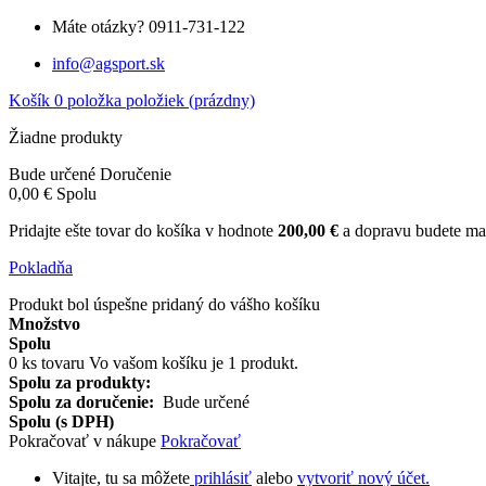
Máte otázky?
0911-731-122
info@agsport.sk
Košík
0
položka
položiek
(prázdny)
Žiadne produkty
Bude určené
Doručenie
0,00 €
Spolu
Pridajte ešte tovar do košíka v hodnote
200,00 €
a dopravu budete
Pokladňa
Produkt bol úspešne pridaný do vášho košíku
Množstvo
Spolu
0
ks tovaru
Vo vašom košíku je 1 produkt.
Spolu za produkty:
Spolu za doručenie:
Bude určené
Spolu (s DPH)
Pokračovať v nákupe
Pokračovať
Vitajte, tu sa môžete
prihlásiť
alebo
vytvoriť nový účet.