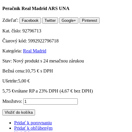
Peračník Real Madrid ARS UNA
Zdieľať:
Facebook
Twitter
Google+
Pinterest
Kat. číslo:
92796713
Čiarový kód:
5992922796718
Kategória:
Real Madrid
Stav:
Nový produkt s 24 mesačnou zárukou
Bežná cena:
10,75 €
s DPH
Ušetríte:
5,00 €
5,75 €
vrátane RP a 23% DPH (
4,67 €
bez DPH)
Množstvo:
Vložiť do košíka
Pridať k porovnaniu
Pridať k obľúbeným