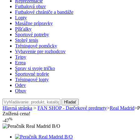
Reprezentácie
Futbalová obuv
Futbalové chrániče a bandáže
Lopty
Masážne prípravky
Píšťalky
Športové potreby
Stolný tenis
Tréningové pomôcky
Vybavenie pre rozhodcov
Tejpy
Errea
Sprav si svoje tričko
Športovné trofeje
Tréningové lopty
Odev
Obuv
Hľadať
Hlavná stránka
>
FAN SHOP - Darčekové predmety
>
Real Madrid
>
P
Znížená cena!
%
-47