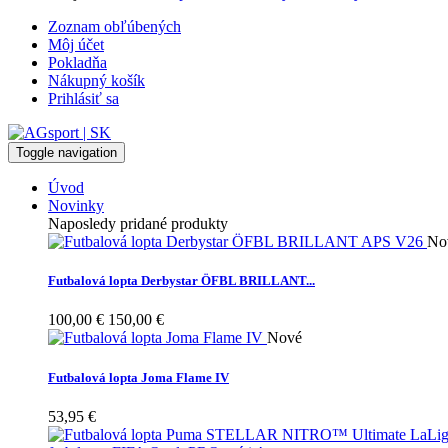
Zoznam obľúbených
Môj účet
Pokladňa
Nákupný košík
Prihlásiť sa
Toggle navigation
Úvod
Novinky
Naposledy pridané produkty
No
Futbalová lopta Derbystar ÖFBL BRILLANT...
100,00 €
150,00 €
Nové
Futbalová lopta Joma Flame IV
53,95 €