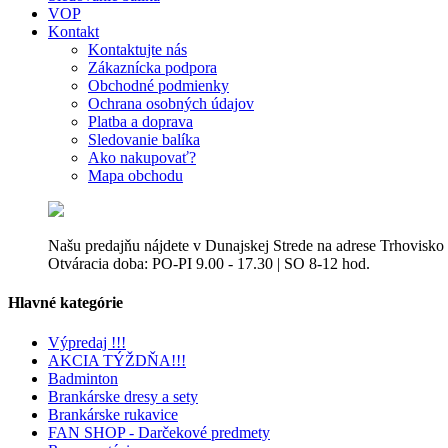
VOP
Kontakt
Kontaktujte nás
Zákaznícka podpora
Obchodné podmienky
Ochrana osobných údajov
Platba a doprava
Sledovanie balíka
Ako nakupovať?
Mapa obchodu
Našu predajňu nájdete v Dunajskej Strede na adrese Trhovisko
Otváracia doba: PO-PI 9.00 - 17.30 | SO 8-12 hod.
Hlavné kategórie
Výpredaj !!!
AKCIA TÝŽDŇA!!!
Badminton
Brankárske dresy a sety
Brankárske rukavice
FAN SHOP - Darčekové predmety