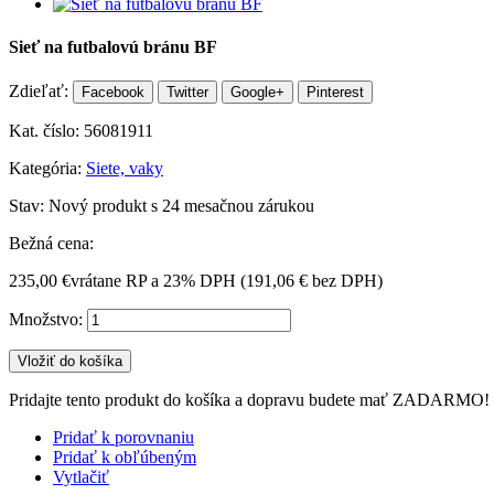
Sieť na futbalovú bránu BF
Zdieľať:
Facebook
Twitter
Google+
Pinterest
Kat. číslo:
56081911
Kategória:
Siete, vaky
Stav:
Nový produkt s 24 mesačnou zárukou
Bežná cena:
235,00 €
vrátane RP a 23% DPH (
191,06 €
bez DPH)
Množstvo:
Vložiť do košíka
Pridajte tento produkt do košíka a dopravu budete mať ZADARMO!
Pridať k porovnaniu
Pridať k obľúbeným
Vytlačiť