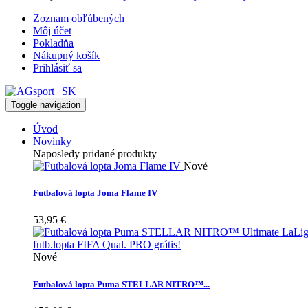
Zoznam obľúbených
Môj účet
Pokladňa
Nákupný košík
Prihlásiť sa
Toggle navigation
Úvod
Novinky
Naposledy pridané produkty
Nové
Futbalová lopta Joma Flame IV
53,95 €
Nové
Futbalová lopta Puma STELLAR NITRO™...