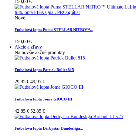
150,00 €
Nové
Futbalová lopta Puma STELLAR NITRO™...
150,00 €
Akcie a zľavy
Najnovšie akčné produkty
Futbalová lopta Patrick Bullet 815
29,95 €
49,95 €
Futbalová lopta Joma GIOCO III
42,85 €
52,85 €
Futbalová lopta Derbystar Bundesliga...