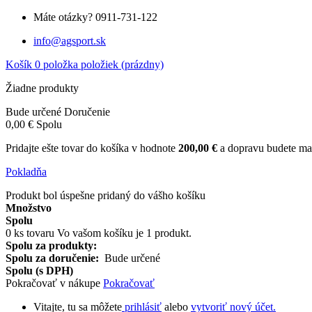
Máte otázky?
0911-731-122
info@agsport.sk
Košík
0
položka
položiek
(prázdny)
Žiadne produkty
Bude určené
Doručenie
0,00 €
Spolu
Pridajte ešte tovar do košíka v hodnote
200,00 €
a dopravu budete
Pokladňa
Produkt bol úspešne pridaný do vášho košíku
Množstvo
Spolu
0
ks tovaru
Vo vašom košíku je 1 produkt.
Spolu za produkty:
Spolu za doručenie:
Bude určené
Spolu (s DPH)
Pokračovať v nákupe
Pokračovať
Vitajte, tu sa môžete
prihlásiť
alebo
vytvoriť nový účet.