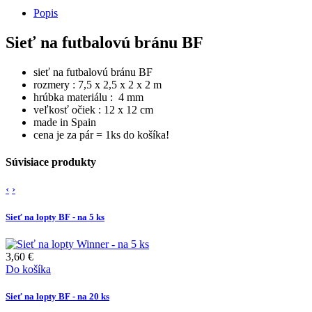
Popis
Sieť na futbalovú bránu BF
sieť na futbalovú bránu BF
rozmery : 7,5 x 2,5 x 2 x 2 m
hrúbka materiálu : 4 mm
veľkosť očiek : 12 x 12 cm
made in Spain
cena je za pár = 1ks do košíka!
Súvisiace produkty
‹
›
Sieť na lopty BF - na 5 ks
3,60 €
Do košíka
Sieť na lopty BF - na 20 ks