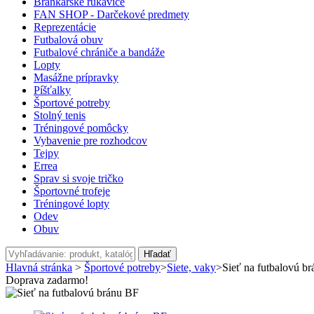
Brankárske rukavice
FAN SHOP - Darčekové predmety
Reprezentácie
Futbalová obuv
Futbalové chrániče a bandáže
Lopty
Masážne prípravky
Píšťalky
Športové potreby
Stolný tenis
Tréningové pomôcky
Vybavenie pre rozhodcov
Tejpy
Errea
Sprav si svoje tričko
Športovné trofeje
Tréningové lopty
Odev
Obuv
Hľadať
Hlavná stránka
>
Športové potreby
>
Siete, vaky
>
Sieť na futbalovú b
Doprava zadarmo!