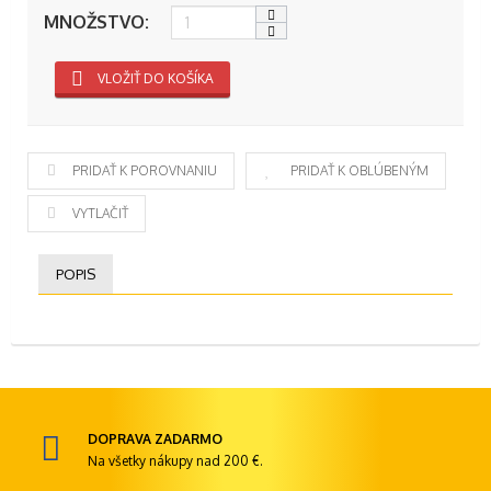
MNOŽSTVO:
VLOŽIŤ DO KOŠÍKA
PRIDAŤ K POROVNANIU
PRIDAŤ K OBĽÚBENÝM
VYTLAČIŤ
POPIS
DOPRAVA ZADARMO
Na všetky nákupy nad 200 €.