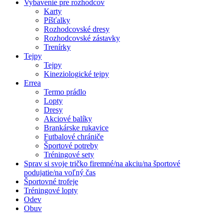
Vybavenie pre rozhodcov
Karty
Píšťalky
Rozhodcovské dresy
Rozhodcovské zástavky
Trenírky
Tejpy
Tejpy
Kineziologické tejpy
Errea
Termo prádlo
Lopty
Dresy
Akciové balíky
Brankárske rukavice
Futbalové chrániče
Športové potreby
Tréningové sety
Sprav si svoje tričko firemné/na akciu/na športové
podujatie/na voľný čas
Športovné trofeje
Tréningové lopty
Odev
Obuv