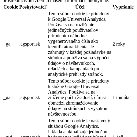
prostredníctvom zberu a hlásenia informácií anonymne.
Cookie
Poskytovateľ
Účel
Vypršanie
Tento súbor cookie je priradený
k Google Universal Analytics.
Používa sa na rozlíšenie
jedinečných používateľov
priradením náhodne
vygenerovaného čísla ako
_ga
.agsport.sk
2 roky
identifikátora klienta. Je
zahrnutý v každej požiadavke na
stránku a používa sa na výpočet
údajov o návštevníkoch,
reláciách a kampaniach pre
analytické prehľady stránok.
Tento súbor cookie je priradený
k službe Google Universal
Analytics. Používa sa na
_gat
.agsport.sk
zníženie počtu žiadostí, čím sa
1 minúta
obmedzí zhromažďovanie
údajov na stránkach s vysokou
návštevnosťou.
Tento súbor cookie je nastavený
službou Google Analytics.
Ukladá a aktualizuje jedinečnú