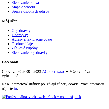
Sledovanie balíka
Mapa obchodu
Správa osobných údajov
Môj účet
Objednávky
Dobropisy
Adresy a fakturačné údaje
Osobné údaje
Zľavové kupóny
Sledovanie objednávky
Facebook
Copyright © 2009 - 2023
AG sport s.r.o.
•• Všetky práva
vyhradené.
Naše internetové stránky používajú súbory cookie. Viac informácií
nájdete
tu
.