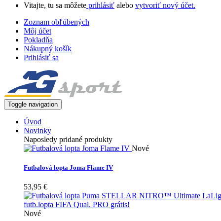
Vitajte, tu sa môžete
prihlásiť
alebo
vytvoriť nový účet.
Zoznam obľúbených
Môj účet
Pokladňa
Nákupný košík
Prihlásiť sa
Toggle navigation
Úvod
Novinky
Naposledy pridané produkty
Nové
Futbalová lopta Joma Flame IV
53,95 €
Nové