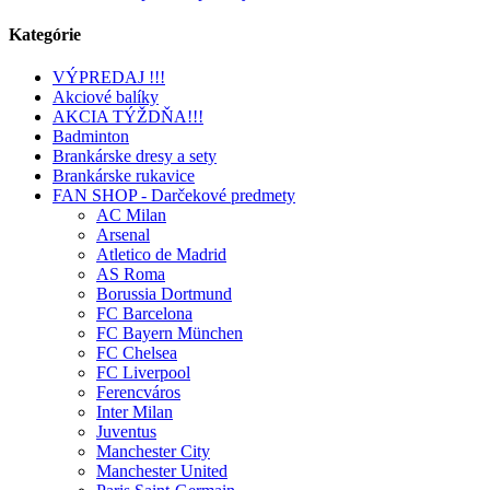
Kategórie
VÝPREDAJ !!!
Akciové balíky
AKCIA TÝŽDŇA!!!
Badminton
Brankárske dresy a sety
Brankárske rukavice
FAN SHOP - Darčekové predmety
AC Milan
Arsenal
Atletico de Madrid
AS Roma
Borussia Dortmund
FC Barcelona
FC Bayern München
FC Chelsea
FC Liverpool
Ferencváros
Inter Milan
Juventus
Manchester City
Manchester United