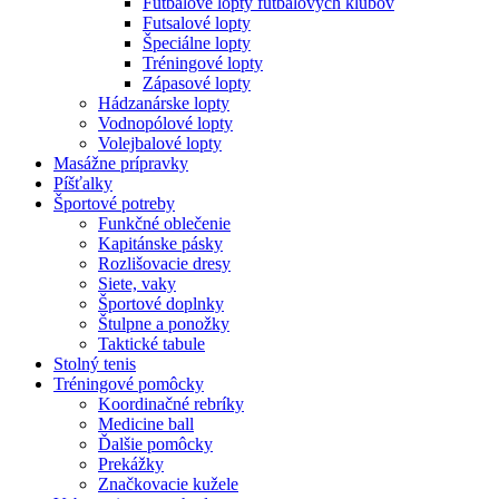
Futbalové lopty futbalových klubov
Futsalové lopty
Špeciálne lopty
Tréningové lopty
Zápasové lopty
Hádzanárske lopty
Vodnopólové lopty
Volejbalové lopty
Masážne prípravky
Píšťalky
Športové potreby
Funkčné oblečenie
Kapitánske pásky
Rozlišovacie dresy
Siete, vaky
Športové doplnky
Štulpne a ponožky
Taktické tabule
Stolný tenis
Tréningové pomôcky
Koordinačné rebríky
Medicine ball
Ďalšie pomôcky
Prekážky
Značkovacie kužele