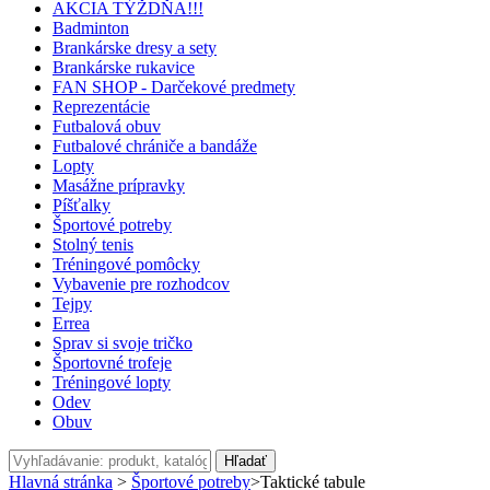
AKCIA TÝŽDŇA!!!
Badminton
Brankárske dresy a sety
Brankárske rukavice
FAN SHOP - Darčekové predmety
Reprezentácie
Futbalová obuv
Futbalové chrániče a bandáže
Lopty
Masážne prípravky
Píšťalky
Športové potreby
Stolný tenis
Tréningové pomôcky
Vybavenie pre rozhodcov
Tejpy
Errea
Sprav si svoje tričko
Športovné trofeje
Tréningové lopty
Odev
Obuv
Hľadať
Hlavná stránka
>
Športové potreby
>
Taktické tabule