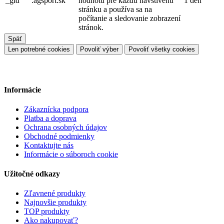
_gid
.agsport.sk
hodnotu pre každú navštívenú
1 deň
stránku a používa sa na
počítanie a sledovanie zobrazení
stránok.
Späť
Len potrebné cookies
Povoliť výber
Povoliť všetky cookies
Informácie
Zákaznícka podpora
Platba a doprava
Ochrana osobných údajov
Obchodné podmienky
Kontaktujte nás
Informácie o súboroch cookie
Užitočné odkazy
Zľavnené produkty
Najnovšie produkty
TOP produkty
Ako nakupovať?