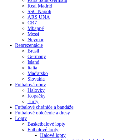
Paris Saint-Germain
Real Madrid
SSC Napoli
ARS UNA
CR7
Mbappé
Messi
Neymar
Reprezentácie
Brasil
Germany
Island
Italia
Maďarsko
Slovakia
Futbalová obuv
Halovky
Kopačky
Turfy
Futbalové chrániče a bandáže
Futbalové oblečenie a dresy
Lopty
Basketbalové lopty
Futbalové lopty
Halové lopty