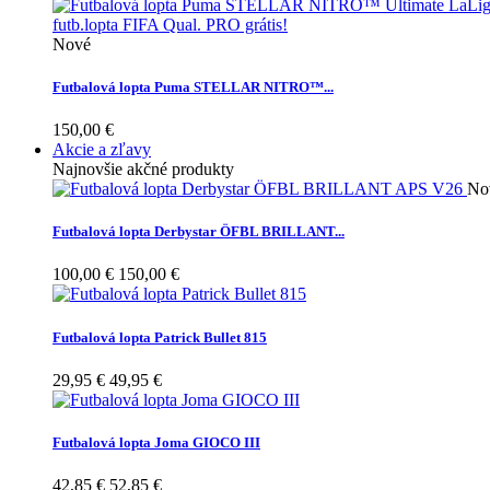
Nové
Futbalová lopta Puma STELLAR NITRO™...
150,00 €
Akcie a zľavy
Najnovšie akčné produkty
No
Futbalová lopta Derbystar ÖFBL BRILLANT...
100,00 €
150,00 €
Futbalová lopta Patrick Bullet 815
29,95 €
49,95 €
Futbalová lopta Joma GIOCO III
42,85 €
52,85 €