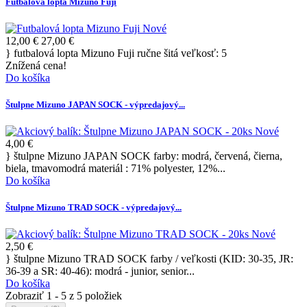
Futbalová lopta Mizuno Fuji
Nové
12,00 €
27,00 €
} futbalová lopta Mizuno Fuji ručne šitá veľkosť: 5
Znížená cena!
Do košíka
Štulpne Mizuno JAPAN SOCK - výpredajový...
Nové
4,00 €
} štulpne Mizuno JAPAN SOCK farby: modrá, červená, čierna,
biela, tmavomodrá materiál : 71% polyester, 12%...
Do košíka
Štulpne Mizuno TRAD SOCK - výpredajový...
Nové
2,50 €
} štulpne Mizuno TRAD SOCK farby / veľkosti (KID: 30-35, JR:
36-39 a SR: 40-46): modrá - junior, senior...
Do košíka
Zobraziť 1 - 5 z 5 položiek