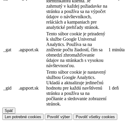
identifikátora klienta. Je
zahrnutý v každej požiadavke na
stránku a používa sa na výpočet
údajov o návštevníkoch,
reláciách a kampaniach pre
analytické prehľady stránok.
Tento súbor cookie je priradený
k službe Google Universal
Analytics. Používa sa na
_gat
.agsport.sk
zníženie počtu žiadostí, čím sa
1 minúta
obmedzí zhromažďovanie
údajov na stránkach s vysokou
návštevnosťou.
Tento súbor cookie je nastavený
službou Google Analytics.
Ukladá a aktualizuje jedinečnú
_gid
.agsport.sk
hodnotu pre každú navštívenú
1 deň
stránku a používa sa na
počítanie a sledovanie zobrazení
stránok.
Späť
Len potrebné cookies
Povoliť výber
Povoliť všetky cookies