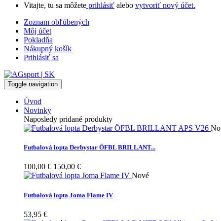
Vitajte, tu sa môžete
prihlásiť
alebo
vytvoriť nový účet.
Zoznam obľúbených
Môj účet
Pokladňa
Nákupný košík
Prihlásiť sa
Toggle navigation
Úvod
Novinky
Naposledy pridané produkty
No
Futbalová lopta Derbystar ÖFBL BRILLANT...
100,00 €
150,00 €
Nové
Futbalová lopta Joma Flame IV
53,95 €