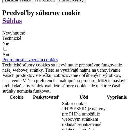
Zakázať všetky
Povoliť všetky
Predvoľby súborov cookie
Súhlas
Nevyhnutné
Technické
Nie
Áno
Podrobnosti a zoznam cookies
Technické súbory cookies sú nevyhnutné pre správne fungovanie
našej webovej stránky. Tieto sa využívajú najmä na uchovávanie
Vašich produktov v košíku, zobrazovanie obľúbených výrobkov,
nastavenie Vašich preferencií a nákupného procesu. Môžete nastaviť
prehliadač, aby zablokoval tieto súbory cookie, ale niektoré časti
stránky nemusia fungovať.
Cookie
Poskytovateľ
Účel
Vypršanie
Súbor cookie
PHPSESSID je natívny
pre PHP a umožňuje
webovým stránkam
ukladať serializované
údaje o stave. Na