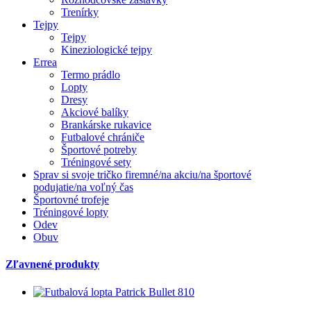
Trenírky
Tejpy
Tejpy
Kineziologické tejpy
Errea
Termo prádlo
Lopty
Dresy
Akciové balíky
Brankárske rukavice
Futbalové chrániče
Športové potreby
Tréningové sety
Sprav si svoje tričko firemné/na akciu/na športové
podujatie/na voľný čas
Športovné trofeje
Tréningové lopty
Odev
Obuv
Zľavnené produkty