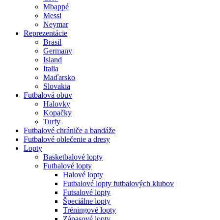
Mbappé
Messi
Neymar
Reprezentácie
Brasil
Germany
Island
Italia
Maďarsko
Slovakia
Futbalová obuv
Halovky
Kopačky
Turfy
Futbalové chrániče a bandáže
Futbalové oblečenie a dresy
Lopty
Basketbalové lopty
Futbalové lopty
Halové lopty
Futbalové lopty futbalových klubov
Futsalové lopty
Špeciálne lopty
Tréningové lopty
Zápasové lopty