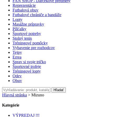
FAN SHOP - Darčekové predmety
Reprezentácie
Futbalová obuv
Futbalové chrániče a bandáže
Lopty
Masážne prípravky
Píšťalky
Športové potreby
Stolný tenis
Tréningové pomôcky
Vybavenie pre rozhodcov
Tejpy
Errea
Sprav si svoje tričko
Športovné trofeje
Tréningové lopty
Odev
Obuv
Hľadať
Hlavná stránka
>
Mizuno
Kategórie
VÝPREDAJ !!!