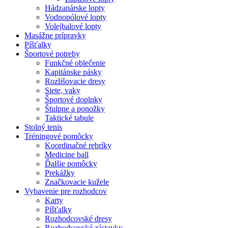
Hádzanárske lopty
Vodnopólové lopty
Volejbalové lopty
Masážne prípravky
Píšťalky
Športové potreby
Funkčné oblečenie
Kapitánske pásky
Rozlišovacie dresy
Siete, vaky
Športové doplnky
Štulpne a ponožky
Taktické tabule
Stolný tenis
Tréningové pomôcky
Koordinačné rebríky
Medicine ball
Ďalšie pomôcky
Prekážky
Značkovacie kužele
Vybavenie pre rozhodcov
Karty
Píšťalky
Rozhodcovské dresy
Rozhodcovské zástavky