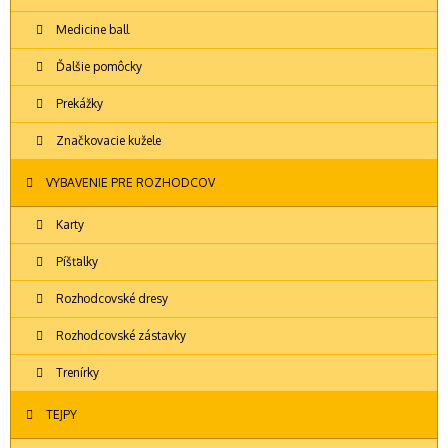
Medicine ball
Ďalšie pomôcky
Prekážky
Značkovacie kužele
VYBAVENIE PRE ROZHODCOV
Karty
Píšťalky
Rozhodcovské dresy
Rozhodcovské zástavky
Trenírky
TEJPY