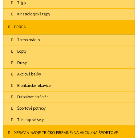
Tejpy
Kineziologické tejpy
ERREA
Termo prádlo
Lopty
Dresy
Akciové balíky
Brankárske rukavice
Futbalové chrániče
Športové potreby
Tréningové sety
SPRAV SI SVOJE TRIČKO FIREMNÉ/NA AKCIU/NA ŠPORTOVÉ