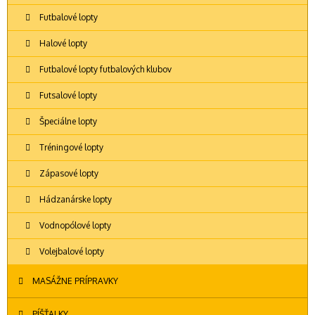
Futbalové lopty
Halové lopty
Futbalové lopty futbalových klubov
Futsalové lopty
Špeciálne lopty
Tréningové lopty
Zápasové lopty
Hádzanárske lopty
Vodnopólové lopty
Volejbalové lopty
MASÁŽNE PRÍPRAVKY
PÍŠŤALKY