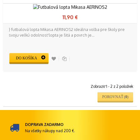
11,90 €
} futbalová lopta Mikasa AERINOS2 ideálna voľba pre školy pre
svoju veľkú odolnosť lopta je šitá a povrch je...
DO KOŠÍKA
Zobraziť 1 - 2 z 2 položiek
POROVNAŤ (
0
)
DOPRAVA ZADARMO
Na všetky nákupy nad 200 €.