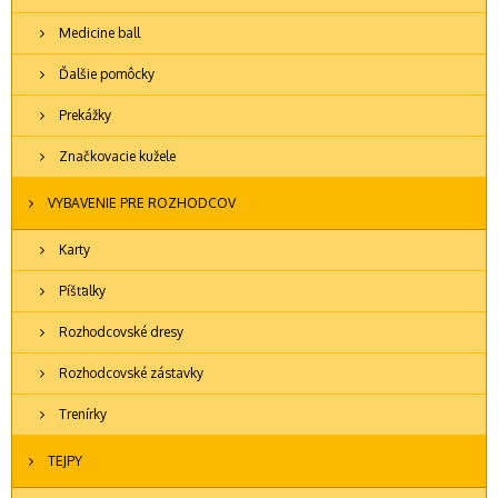
Medicine ball
Ďalšie pomôcky
Prekážky
Značkovacie kužele
VYBAVENIE PRE ROZHODCOV
Karty
Píšťalky
Rozhodcovské dresy
Rozhodcovské zástavky
Trenírky
TEJPY