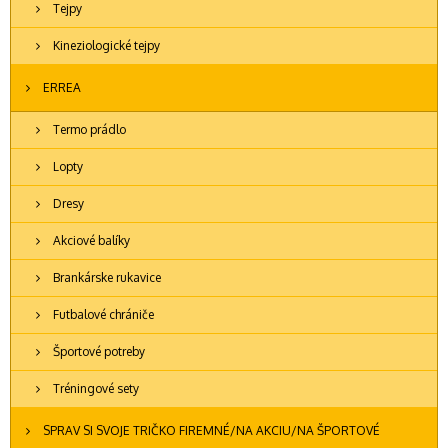
Tejpy
Kineziologické tejpy
ERREA
Termo prádlo
Lopty
Dresy
Akciové balíky
Brankárske rukavice
Futbalové chrániče
Športové potreby
Tréningové sety
SPRAV SI SVOJE TRIČKO FIREMNÉ/NA AKCIU/NA ŠPORTOVÉ