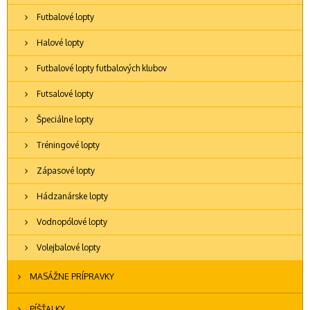
Futbalové lopty
Halové lopty
Futbalové lopty futbalových klubov
Futsalové lopty
Špeciálne lopty
Tréningové lopty
Zápasové lopty
Hádzanárske lopty
Vodnopólové lopty
Volejbalové lopty
MASÁŽNE PRÍPRAVKY
PÍŠŤALKY