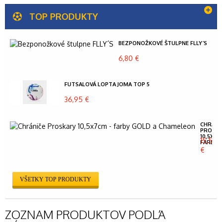
TOP PRODUKTY
BEZPONOŽKOVÉ ŠTULPNE FLLY´S
6,80 €
FUTSALOVÁ LOPTA JOMA TOP 5
36,95 €
CHRÁNI
PROSK
10,5X7C
15,50
FARBY...
€
VŠETKY TOP PRODUKTY
ZOZNAM PRODUKTOV PODĽA