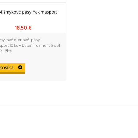
18,50 €
išmykové gumové pásy
port 10 ks v balení rozmer : 5 x 51
 : žltá
KOŠÍKA