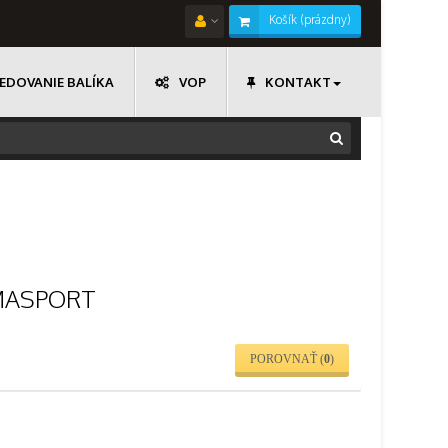
Košík
(prázdny)
EDOVANIE BALÍKA
VOP
KONTAKT
MASPORT
POROVNAŤ (
0
)