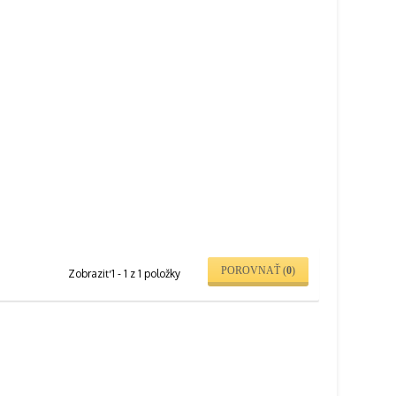
POROVNAŤ (
0
)
Zobraziť 1 - 1 z 1 položky