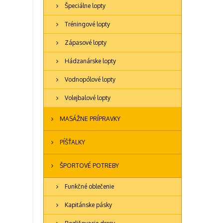
Špeciálne lopty
Tréningové lopty
Zápasové lopty
Hádzanárske lopty
Vodnopólové lopty
Volejbalové lopty
MASÁŽNE PRÍPRAVKY
PÍŠŤALKY
ŠPORTOVÉ POTREBY
Funkčné oblečenie
Kapitánske pásky