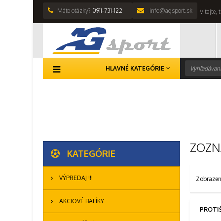
Máte otázky?
0911-731-122
info@agsport.sk
Vitajte,
HLAVNÉ KATEGÓRIE
Hlavná stránka
>
YAKIMASPORT
ZOZN
KATEGÓRIE
VÝPREDAJ !!!
Zobrazen
AKCIOVÉ BALÍKY
PROTI