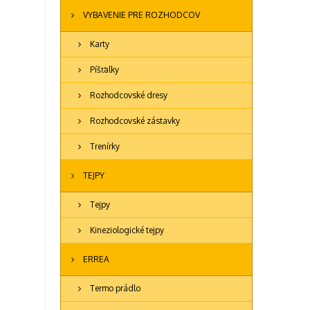
VYBAVENIE PRE ROZHODCOV
Karty
Píšťalky
Rozhodcovské dresy
Rozhodcovské zástavky
Trenírky
TEJPY
Tejpy
Kineziologické tejpy
ERREA
Termo prádlo