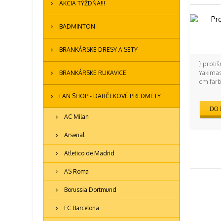
AKCIA TÝŽDŇA!!!
BADMINTON
BRANKÁRSKE DRESY A SETY
} prot
Yakimas
BRANKÁRSKE RUKAVICE
cm farba
FAN SHOP - DARČEKOVÉ PREDMETY
DO 
AC Milan
Arsenal
Atletico de Madrid
AS Roma
Borussia Dortmund
FC Barcelona