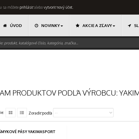
 tu sa môžete
prihlásiť
alebo
vytvoriť nový účet.
ÚVOD
NOVINKY
AKCIE A ZĽAVY
SL
AM PRODUKTOV PODĽA VÝROBCU: YAKI
ie:
Zoradiť podľa
ŠMYKOVÉ PÁSY YAKIMASPORT