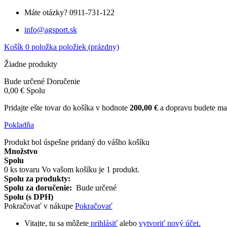
Máte otázky?
0911-731-122
info@agsport.sk
Košík
0
položka
položiek
(prázdny)
Žiadne produkty
Bude určené
Doručenie
0,00 €
Spolu
Pridajte ešte tovar do košíka v hodnote
200,00 €
a dopravu budete
Pokladňa
Produkt bol úspešne pridaný do vášho košíku
Množstvo
Spolu
0
ks tovaru
Vo vašom košíku je 1 produkt.
Spolu za produkty:
Spolu za doručenie:
Bude určené
Spolu (s DPH)
Pokračovať v nákupe
Pokračovať
Vitajte, tu sa môžete
prihlásiť
alebo
vytvoriť nový účet.