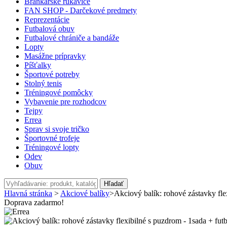
Brankárske rukavice
FAN SHOP - Darčekové predmety
Reprezentácie
Futbalová obuv
Futbalové chrániče a bandáže
Lopty
Masážne prípravky
Píšťalky
Športové potreby
Stolný tenis
Tréningové pomôcky
Vybavenie pre rozhodcov
Tejpy
Errea
Sprav si svoje tričko
Športovné trofeje
Tréningové lopty
Odev
Obuv
Hľadať
Hlavná stránka
>
Akciové balíky
>
Akciový balík: rohové zástavky fle
Doprava zadarmo!