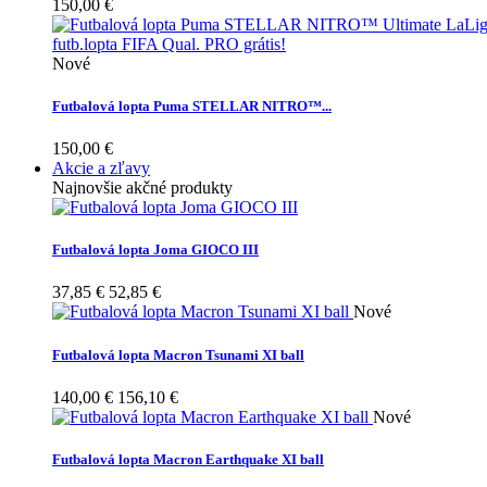
150,00 €
Nové
Futbalová lopta Puma STELLAR NITRO™...
150,00 €
Akcie a zľavy
Najnovšie akčné produkty
Futbalová lopta Joma GIOCO III
37,85 €
52,85 €
Nové
Futbalová lopta Macron Tsunami XI ball
140,00 €
156,10 €
Nové
Futbalová lopta Macron Earthquake XI ball