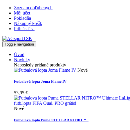
Zoznam obľúbených
Môj účet
Pokladňa
Nákupný košík
Prihlásiť sa
Toggle navigation
Úvod
Novinky
Naposledy pridané produkty
Nové
Futbalová lopta Joma Flame IV
53,95 €
Nové
Futbalová lopta Puma STELLAR NITRO™...