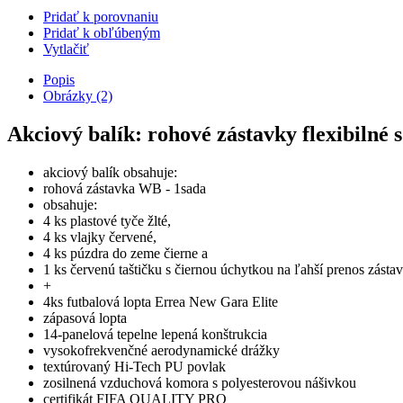
Pridať k porovnaniu
Pridať k obľúbeným
Vytlačiť
Popis
Obrázky (2)
Akciový balík: rohové zástavky flexibilné 
akciový balík obsahuje:
rohová zástavka WB - 1sada
obsahuje:
4 ks plastové tyče žlté,
4 ks vlajky červené,
4 ks púzdra do zeme čierne a
1 ks červenú taštičku s čiernou úchytkou na ľahší prenos zástav
+
4ks futbalová lopta Errea New Gara Elite
zápasová lopta
14-panelová tepelne lepená konštrukcia
vysokofrekvenčné aerodynamické drážky
textúrovaný Hi-Tech PU povlak
zosilnená vzduchová komora s polyesterovou nášivkou
certifikát FIFA QUALITY PRO