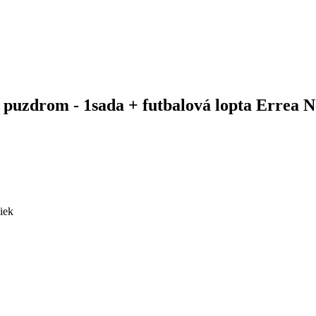
s puzdrom - 1sada + futbalová lopta Errea N
iek