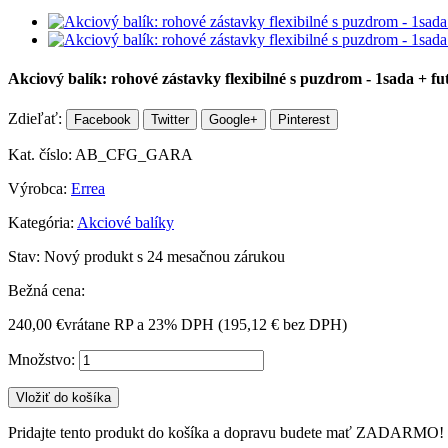
Akciový balík: rohové zástavky flexibilné s puzdrom - 1sada + fu
Zdieľať:
Facebook
Twitter
Google+
Pinterest
Kat. číslo:
AB_CFG_GARA
Výrobca:
Errea
Kategória:
Akciové balíky
Stav:
Nový produkt s 24 mesačnou zárukou
Bežná cena:
240,00 €
vrátane RP a 23% DPH (
195,12 €
bez DPH)
Množstvo:
Vložiť do košíka
Pridajte tento produkt do košíka a dopravu budete mať ZADARMO!