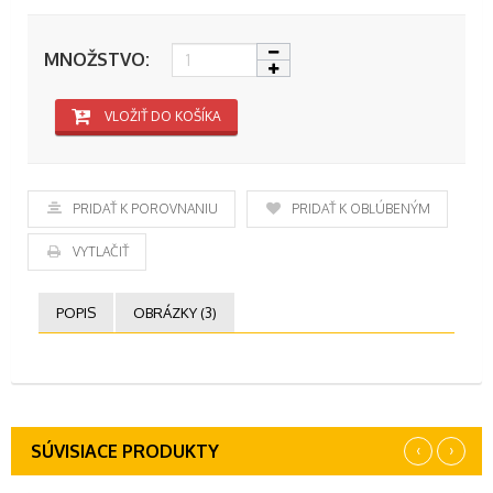
MNOŽSTVO:
VLOŽIŤ DO KOŠÍKA
PRIDAŤ K POROVNANIU
PRIDAŤ K OBĽÚBENÝM
VYTLAČIŤ
POPIS
OBRÁZKY (3)
‹
›
SÚVISIACE PRODUKTY