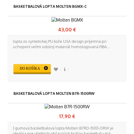
BASKETBALOVÁ LOPTA MOLTEN BGMX-C
43,00 €
lopta zo syntetickej PU kože USA design príjemná pri
uchopení veľmi odolný materiál homologovaná FIBA...
DO KOŠÍKA
BASKETBALOVÁ LOPTA MOLTEN B7R-1500RW
17,90 €
} gumová basketbalová lopta Molten B7RD-1500-ORW je
ideálna pre všetkých občasných hráčov basketbalu má...