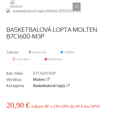
BASKETBALOVÁ LOPTA MOLTEN
B7C1600-M3P
Zdieľať:
Facebook
Twitter
Google+
Pinterest
Kat. číslo:
B7C1600-M3P
Výrobca:
Molten
Kategória:
Basketbalové lopty
20,90 €
vrátane RP a 23% DPH (
16,99 €
bez DPH)