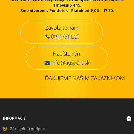
Trhovisko 445.
Sme otvorení v Pondelok - Piatok od 9,00 – 17,30.
Zavolajte nám
0911 731 122
Napíšte nám
info@agsport.sk
ĎAKUJEME NAŠIM ZÁKAZNÍKOM
INFORMÁCIE
Zákaznícka podpora