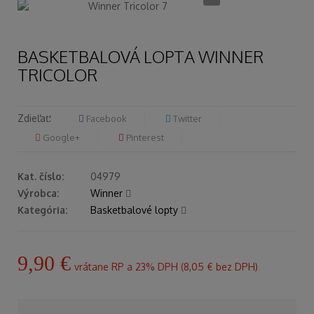
BASKETBALOVÁ LOPTA WINNER
TRICOLOR
Zdieľať:
Facebook
Twitter
Google+
Pinterest
Kat. číslo:
04979
Výrobca:
Winner
Kategória:
Basketbalové lopty
9,90 €
vrátane RP a 23% DPH (
8,05 €
bez DPH)