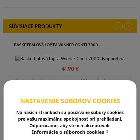
‹
›
SÚVISIACE PRODUKTY
BASKETBALOVÁ LOPTA WINNER CONTI 7000...
41,90 €
} basketbalová lopta Winner Conti 7000 dvojfarebná veľkosť:
7
NASTAVENIE SÚBOROV COOKIES
DO KOŠÍKA
Na našich stránkach sú používané súbory cookies
pre Vašu maximálnu spokojnosť pri prehliadaní.
Odporúčame, aby ste ich akceptovali.
Informácie o súboroch cookies
BASKETBALOVÁ LOPTA WINNER GRIPPY