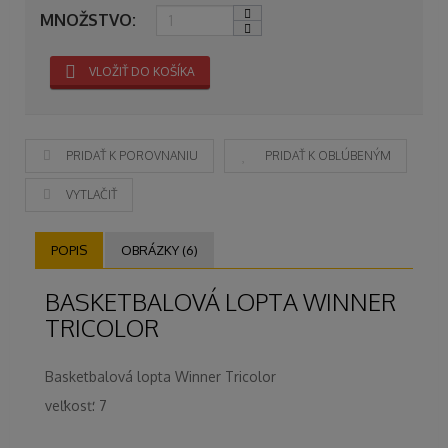
MNOŽSTVO:
VLOŽIŤ DO KOŠÍKA
PRIDAŤ K POROVNANIU
PRIDAŤ K OBĽÚBENÝM
VYTLAČIŤ
POPIS
OBRÁZKY (6)
BASKETBALOVÁ LOPTA WINNER
TRICOLOR
Basketbalová lopta Winner Tricolor
veľkosť: 7