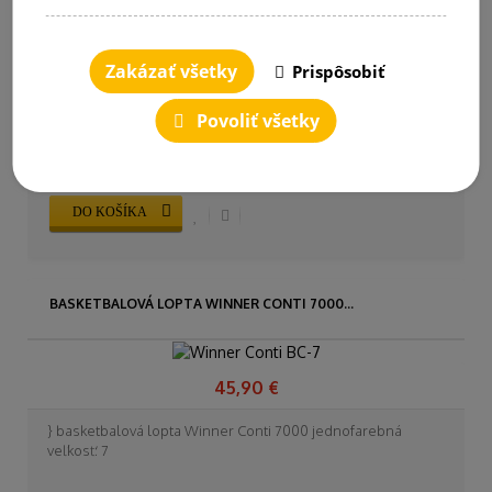
16,90 €
Zakázať všetky
Prispôsobiť
} basketbalová lopta Winner Grippy veľkosť: 7
Povoliť všetky
DO KOŠÍKA
BASKETBALOVÁ LOPTA WINNER CONTI 7000...
45,90 €
} basketbalová lopta Winner Conti 7000 jednofarebná
veľkosť: 7