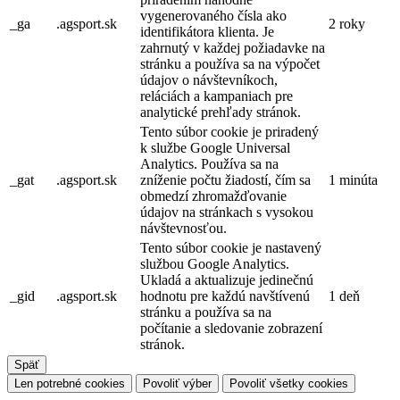
vygenerovaného čísla ako
_ga
.agsport.sk
2 roky
identifikátora klienta. Je
zahrnutý v každej požiadavke na
stránku a používa sa na výpočet
údajov o návštevníkoch,
reláciách a kampaniach pre
analytické prehľady stránok.
Tento súbor cookie je priradený
k službe Google Universal
Analytics. Používa sa na
_gat
.agsport.sk
zníženie počtu žiadostí, čím sa
1 minúta
obmedzí zhromažďovanie
údajov na stránkach s vysokou
návštevnosťou.
Tento súbor cookie je nastavený
službou Google Analytics.
Ukladá a aktualizuje jedinečnú
_gid
.agsport.sk
hodnotu pre každú navštívenú
1 deň
stránku a používa sa na
počítanie a sledovanie zobrazení
stránok.
Späť
Len potrebné cookies
Povoliť výber
Povoliť všetky cookies