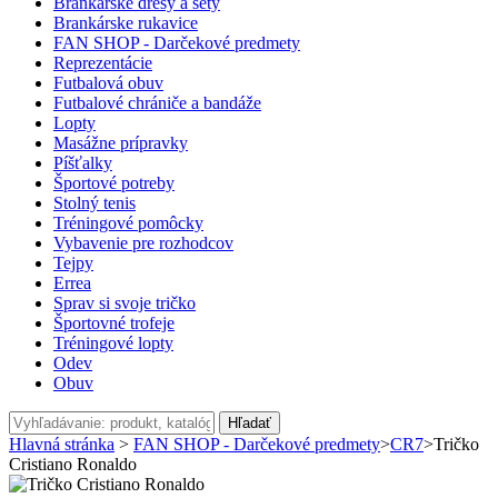
Brankárske dresy a sety
Brankárske rukavice
FAN SHOP - Darčekové predmety
Reprezentácie
Futbalová obuv
Futbalové chrániče a bandáže
Lopty
Masážne prípravky
Píšťalky
Športové potreby
Stolný tenis
Tréningové pomôcky
Vybavenie pre rozhodcov
Tejpy
Errea
Sprav si svoje tričko
Športovné trofeje
Tréningové lopty
Odev
Obuv
Hľadať
Hlavná stránka
>
FAN SHOP - Darčekové predmety
>
CR7
>
Tričko
Cristiano Ronaldo