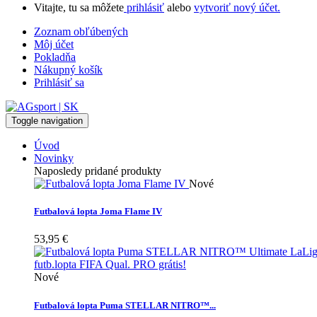
Vitajte, tu sa môžete
prihlásiť
alebo
vytvoriť nový účet.
Zoznam obľúbených
Môj účet
Pokladňa
Nákupný košík
Prihlásiť sa
Toggle navigation
Úvod
Novinky
Naposledy pridané produkty
Nové
Futbalová lopta Joma Flame IV
53,95 €
Nové
Futbalová lopta Puma STELLAR NITRO™...