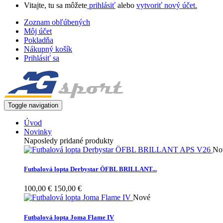
Vitajte, tu sa môžete
prihlásiť
alebo
vytvoriť nový účet.
Zoznam obľúbených
Môj účet
Pokladňa
Nákupný košík
Prihlásiť sa
Toggle navigation
Úvod
Novinky
Naposledy pridané produkty
No
Futbalová lopta Derbystar ÖFBL BRILLANT...
100,00 €
150,00 €
Nové
Futbalová lopta Joma Flame IV