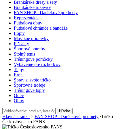
Brankárske dresy a sety
Brankárske rukavice
FAN SHOP - Darčekové predmety
Reprezentácie
Futbalová obuv
Futbalové chrániče a bandáže
Lopty
Masážne prípravky
Píšťalky
Športové potreby
Stolný tenis
Tréningové pomôcky
Vybavenie pre rozhodcov
Tejpy
Errea
Sprav si svoje tričko
Športovné trofeje
Tréningové lopty
Odev
Obuv
Hľadať
Hlavná stránka
>
FAN SHOP - Darčekové predmety
>
Tričko
Československo FANS