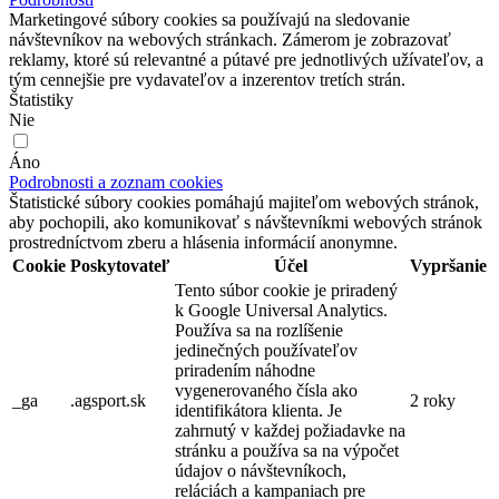
Marketingové súbory cookies sa používajú na sledovanie
návštevníkov na webových stránkach. Zámerom je zobrazovať
reklamy, ktoré sú relevantné a pútavé pre jednotlivých užívateľov, a
tým cennejšie pre vydavateľov a inzerentov tretích strán.
Štatistiky
Nie
Áno
Podrobnosti a zoznam cookies
Štatistické súbory cookies pomáhajú majiteľom webových stránok,
aby pochopili, ako komunikovať s návštevníkmi webových stránok
prostredníctvom zberu a hlásenia informácií anonymne.
Cookie
Poskytovateľ
Účel
Vypršanie
Tento súbor cookie je priradený
k Google Universal Analytics.
Používa sa na rozlíšenie
jedinečných používateľov
priradením náhodne
vygenerovaného čísla ako
_ga
.agsport.sk
2 roky
identifikátora klienta. Je
zahrnutý v každej požiadavke na
stránku a používa sa na výpočet
údajov o návštevníkoch,
reláciách a kampaniach pre