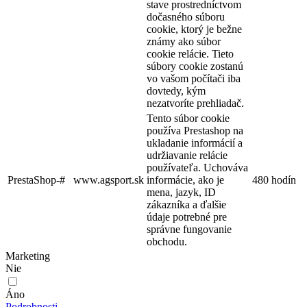
stave prostredníctvom
dočasného súboru
cookie, ktorý je bežne
známy ako súbor
cookie relácie. Tieto
súbory cookie zostanú
vo vašom počítači iba
dovtedy, kým
nezatvoríte prehliadač.
Tento súbor cookie
používa Prestashop na
ukladanie informácií a
udržiavanie relácie
používateľa. Uchováva
PrestaShop-#
www.agsport.sk
informácie, ako je
480 hodín
mena, jazyk, ID
zákazníka a ďalšie
údaje potrebné pre
správne fungovanie
obchodu.
Marketing
Nie
Áno
Podrobnosti