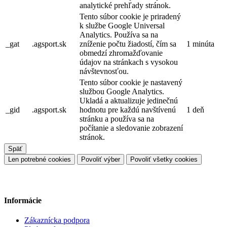
analytické prehľady stránok.
Tento súbor cookie je priradený
k službe Google Universal
Analytics. Používa sa na
_gat
.agsport.sk
zníženie počtu žiadostí, čím sa
1 minúta
obmedzí zhromažďovanie
údajov na stránkach s vysokou
návštevnosťou.
Tento súbor cookie je nastavený
službou Google Analytics.
Ukladá a aktualizuje jedinečnú
_gid
.agsport.sk
hodnotu pre každú navštívenú
1 deň
stránku a používa sa na
počítanie a sledovanie zobrazení
stránok.
Späť
Len potrebné cookies
Povoliť výber
Povoliť všetky cookies
Informácie
Zákaznícka podpora