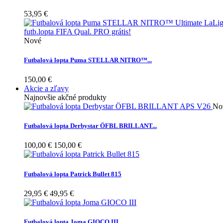
53,95 €
Nové
Futbalová lopta Puma STELLAR NITRO™...
150,00 €
Akcie a zľavy
Najnovšie akčné produkty
No
Futbalová lopta Derbystar ÖFBL BRILLANT...
100,00 €
150,00 €
Futbalová lopta Patrick Bullet 815
29,95 €
49,95 €
Futbalová lopta Joma GIOCO III