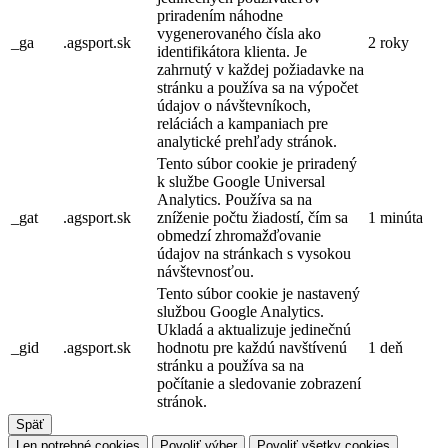
priradením náhodne
vygenerovaného čísla ako
_ga
.agsport.sk
2 roky
identifikátora klienta. Je
zahrnutý v každej požiadavke na
stránku a používa sa na výpočet
údajov o návštevníkoch,
reláciách a kampaniach pre
analytické prehľady stránok.
Tento súbor cookie je priradený
k službe Google Universal
Analytics. Používa sa na
_gat
.agsport.sk
zníženie počtu žiadostí, čím sa
1 minúta
obmedzí zhromažďovanie
údajov na stránkach s vysokou
návštevnosťou.
Tento súbor cookie je nastavený
službou Google Analytics.
Ukladá a aktualizuje jedinečnú
_gid
.agsport.sk
hodnotu pre každú navštívenú
1 deň
stránku a používa sa na
počítanie a sledovanie zobrazení
stránok.
Späť
Len potrebné cookies
Povoliť výber
Povoliť všetky cookies