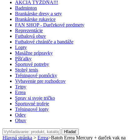
AKCIA TÝŽDŇA!!!
Badminton
Brankárske dresy a sety
Brankárske rukavice
FAN SHOP - Darčekové predmety
Reprezentácie
Futbalová obuv
Futbalové chrániče a bandáže
Lopty
Masážne prípravky
Píšťalky
Športové potreby
Stolný tenis
Tréningové pomôcky
Vybavenie pre rozhodcov
Tejpy
Errea
Sprav si svoje tričko
Športovné trofeje
Tréningové lopty
Odev
Obuv
Hľadať
Hlavná stránka
>
Errea
>
Batoh Errea Mercury + darček vak na