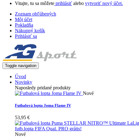
Vitajte, tu sa môžete
prihlásiť
alebo
vytvoriť nový účet.
Zoznam obľúbených
Môj účet
Pokladňa
Nákupný košík
Prihlásiť sa
Toggle navigation
Úvod
Novinky
Naposledy pridané produkty
Nové
Futbalová lopta Joma Flame IV
53,95 €
Nové