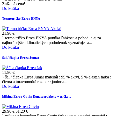
Znížená cena!
Do košíka
Termotričko Errea ENYA
Akcia!
21,90 €
} termo tričko Errea ENYA ponúka ľahkosť a pohodlie aj za
najhorúcejších klimatických podmienok vyznačuje sa...
Do košíka
Šál / čiapka Errea Jumar
11,80 €
} šál / čiapka Errea Jumar materiál : 95 % akryl, 5 % elastan farba :
čierna a tmavomodrá rozmer : junior a...
Do košíka
Mikina Errea Gavin Dunaszerdahely + tričko...
29,90 €
51,20 €
} mikina s kapucňou Errea Gavin farba : tmavomodrá materiál :