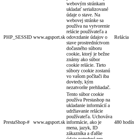
webovým stránkam
ukladať serializované
údaje o stave. Na
webovej stránke sa
používa na vytvorenie
relácie používateľa a
PHP_SESSID
www.agsport.sk
odovzdanie údajov o
Relácia
stave prostredníctvom
dočasného súboru
cookie, ktorý je bežne
známy ako súbor
cookie relácie. Tieto
súbory cookie zostanú
vo vašom počítači iba
dovtedy, kým
nezatvoríte prehliadač.
Tento súbor cookie
používa Prestashop na
ukladanie informácií a
udržiavanie relácie
používateľa. Uchováva
PrestaShop-#
www.agsport.sk
informácie, ako je
480 hodín
mena, jazyk, ID
zákazníka a ďalšie
údaje potrebné pre