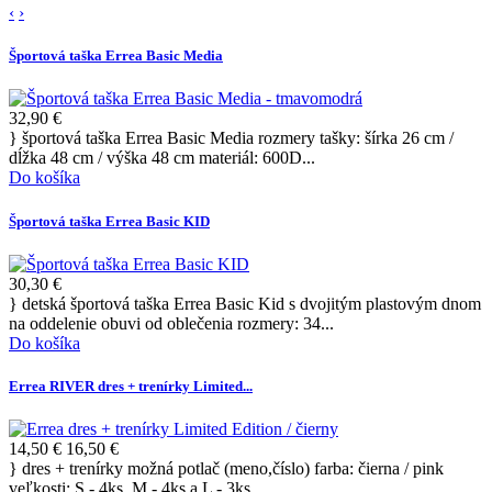
‹
›
Športová taška Errea Basic Media
32,90 €
} športová taška Errea Basic Media rozmery tašky: šírka 26 cm /
dĺžka 48 cm / výška 48 cm materiál: 600D...
Do košíka
Športová taška Errea Basic KID
30,30 €
} detská športová taška Errea Basic Kid s dvojitým plastovým dnom
na oddelenie obuvi od oblečenia rozmery: 34...
Do košíka
Errea RIVER dres + trenírky Limited...
14,50 €
16,50 €
} dres + trenírky možná potlač (meno,číslo) farba: čierna / pink
veľkosti: S - 4ks, M - 4ks a L - 3ks...