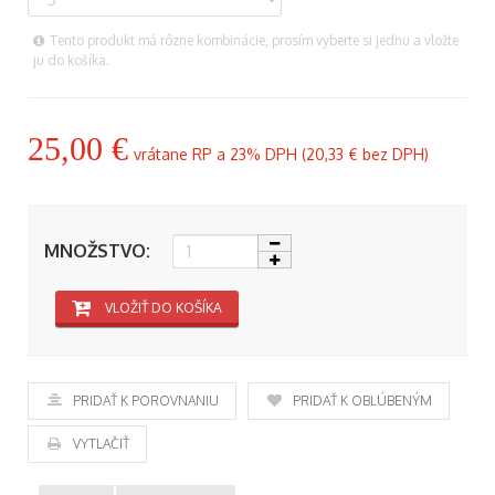
Tento produkt má rôzne kombinácie, prosím vyberte si jednu a vložte
ju do košíka.
25,00 €
vrátane RP a 23% DPH (
20,33 €
bez DPH)
MNOŽSTVO:
VLOŽIŤ DO KOŠÍKA
PRIDAŤ K POROVNANIU
PRIDAŤ K OBĽÚBENÝM
VYTLAČIŤ