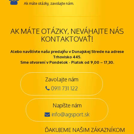
Ak máte otázky, zavolajte nám.
AK MÁTE OTÁZKY, NEVÁHAJTE NÁS
KONTAKTOVAŤ!
Alebo navštívte našu predajňu v Dunajskej Strede na adrese
Trhovisko 445.
Sme otvorení v Pondelok - Piatok od 9,00 – 17,30.
Zavolajte nám
0911 731 122
Napíšte nám
info@agsport.sk
ĎAKUJEME NAŠIM ZÁKAZNÍKOM