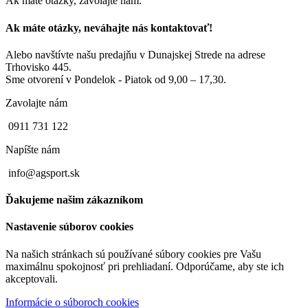
Ak máte otázky, zavolajte nám.
Ak máte otázky, neváhajte nás kontaktovať!
Alebo navštívte našu predajňu v Dunajskej Strede na adrese
Trhovisko 445.
Sme otvorení v Pondelok - Piatok od 9,00 – 17,30.
Zavolajte nám
0911 731 122
Napíšte nám
info@agsport.sk
Ďakujeme našim zákazníkom
Nastavenie súborov cookies
Na našich stránkach sú používané súbory cookies pre Vašu
maximálnu spokojnosť pri prehliadaní. Odporúčame, aby ste ich
akceptovali.
Informácie o súboroch cookies