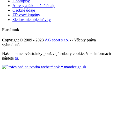
Dobropisy
Adresy a fakturačné údaje
Osobné údaje
Zľavové kupóny
Sledovanie objednávky
Facebook
Copyright © 2009 - 2023
AG sport s.r.o.
•• Všetky práva
vyhradené.
Naše internetové stránky používajú súbory cookie. Viac informácií
nájdete
tu
.