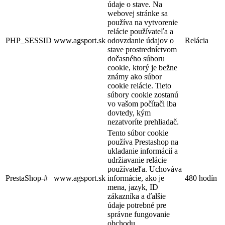
údaje o stave. Na
webovej stránke sa
používa na vytvorenie
relácie používateľa a
PHP_SESSID
www.agsport.sk
odovzdanie údajov o
Relácia
stave prostredníctvom
dočasného súboru
cookie, ktorý je bežne
známy ako súbor
cookie relácie. Tieto
súbory cookie zostanú
vo vašom počítači iba
dovtedy, kým
nezatvoríte prehliadač.
Tento súbor cookie
používa Prestashop na
ukladanie informácií a
udržiavanie relácie
používateľa. Uchováva
PrestaShop-#
www.agsport.sk
informácie, ako je
480 hodín
mena, jazyk, ID
zákazníka a ďalšie
údaje potrebné pre
správne fungovanie
obchodu.