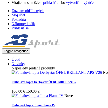
Vitajte, tu sa môžete
prihlásiť
alebo
vytvoriť nový účet.
Zoznam obľúbených
Môj účet
Pokladňa
Nákupný košík
Prihlásiť sa
Toggle navigation
Úvod
Novinky
Naposledy pridané produkty
No
Futbalová lopta Derbystar ÖFBL BRILLANT...
100,00 €
150,00 €
Nové
Futbalová lopta Joma Flame IV