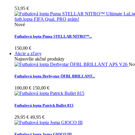
53,95 €
Nové
Futbalová lopta Puma STELLAR NITRO™...
150,00 €
Akcie a zľavy
Najnovšie akčné produkty
No
Futbalová lopta Derbystar ÖFBL BRILLANT...
100,00 €
150,00 €
Futbalová lopta Patrick Bullet 815
29,95 €
49,95 €
Futbalová lopta Joma GIOCO III