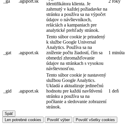
_ga
.agsport.sk
2 roky
identifikátora klienta. Je
zahrnutý v každej požiadavke na
stránku a používa sa na výpočet
údajov o návštevníkoch,
reláciách a kampaniach pre
analytické prehľady stránok.
Tento súbor cookie je priradený
k službe Google Universal
Analytics. Používa sa na
_gat
.agsport.sk
zníženie počtu žiadostí, čím sa
1 minúta
obmedzí zhromažďovanie
údajov na stránkach s vysokou
návštevnosťou.
Tento súbor cookie je nastavený
službou Google Analytics.
Ukladá a aktualizuje jedinečnú
_gid
.agsport.sk
hodnotu pre každú navštívenú
1 deň
stránku a používa sa na
počítanie a sledovanie zobrazení
stránok.
Späť
Len potrebné cookies
Povoliť výber
Povoliť všetky cookies