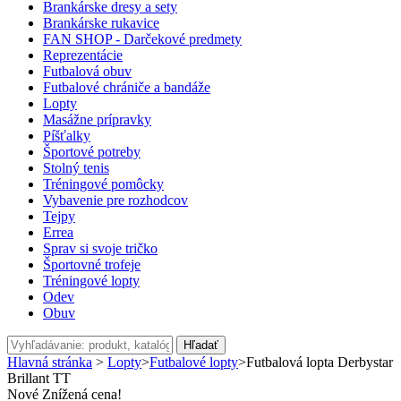
Brankárske dresy a sety
Brankárske rukavice
FAN SHOP - Darčekové predmety
Reprezentácie
Futbalová obuv
Futbalové chrániče a bandáže
Lopty
Masážne prípravky
Píšťalky
Športové potreby
Stolný tenis
Tréningové pomôcky
Vybavenie pre rozhodcov
Tejpy
Errea
Sprav si svoje tričko
Športovné trofeje
Tréningové lopty
Odev
Obuv
Hľadať
Hlavná stránka
>
Lopty
>
Futbalové lopty
>
Futbalová lopta Derbystar
Brillant TT
Nové
Znížená cena!