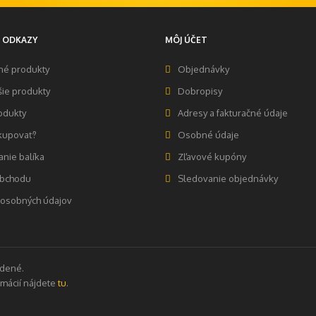
 ODKAZY
MÔJ ÚČET
né produkty
Objednávky
ie produkty
Dobropisy
odukty
Adresy a fakturačné údaje
kupovať?
Osobné údaje
nie balíka
Zľavové kupóny
bchodu
Sledovanie objednávky
 osobných údajov
adené.
rmácií nájdete
tu
.