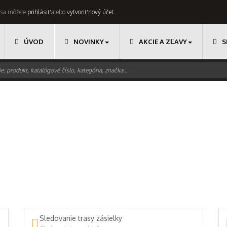
u sa môžete
prihlásiť
alebo
vytvoriť nový účet.
ÚVOD
NOVINKY
AKCIE A ZĽAVY
S
Sledovanie trasy zásielky