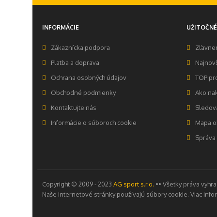
INFORMÁCIE
UŽITOČNÉ
Zákaznícka podpora
Zľavne
Platba a doprava
Najnovš
Ochrana osobných údajov
TOP pr
Obchodné podmienky
Ako na
Kontaktujte nás
Sledova
Informácie o súboroch cookie
Mapa o
Správa
Copyright © 2009 - 2023
AG sport s.r.o.
•• Všetky práva vyhr
Naše internetové stránky používajú súbory cookie. Viac info