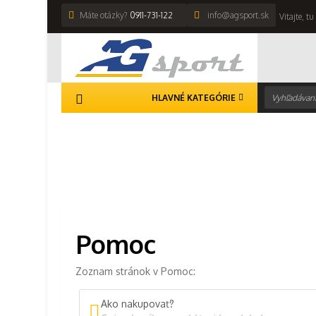
Máte otázky?
0911-731-122
info@agsport.sk
Vitajte, t
HLAVNÉ KATEGÓRIE
Hlavná stránka
>
Pomoc
Pomoc
Zoznam stránok v Pomoc:
Ako nakupovať?