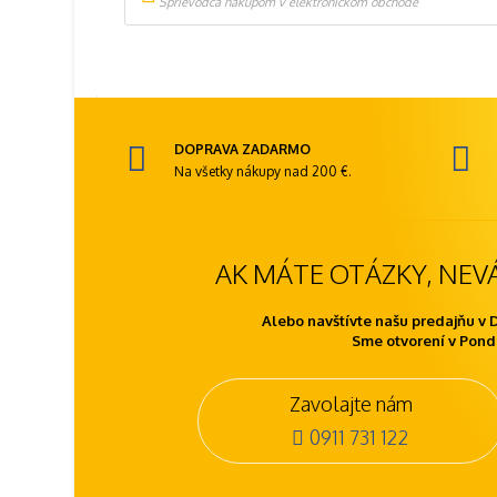
Sprievodca nákupom v elektronickom obchode
DOPRAVA ZADARMO
Na všetky nákupy nad 200 €.
AK MÁTE OTÁZKY, NEV
Alebo navštívte našu predajňu v 
Sme otvorení v Ponde
Zavolajte nám
0911 731 122