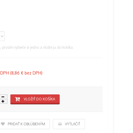
prosím vyberte si jednu a vložte ju do košíka.
 DPH (
8,86 €
bez DPH)
VLOŽIŤ DO KOŠÍKA
PRIDAŤ K OBĽÚBENÝM
VYTLAČIŤ