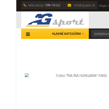
Máte otázky?
0911-731-122
info@agsport.sk
Vitajte,
HLAVNÉ KATEGÓRIE
Hlavná stránka
>
Reprezentácie
>
Maďarsko
>