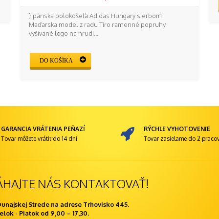
} pánska polokošeľa Adidas Hungary s erbom
Maďarska model z radu Tiro ramenné popruhy
vyšívané logo na hrudi...
DO KOŠÍKA
GARANCIA VRÁTENIA PEŇAZÍ
RÝCHLE VYHOTOVENIE
Tovar môžete vrátiť do 14 dní.
Tovar zasielame do 2 pracov
ÁHAJTE NÁS KONTAKTOVAŤ!
Dunajskej Strede na adrese Trhovisko 445.
lok - Piatok od 9,00 – 17,30.