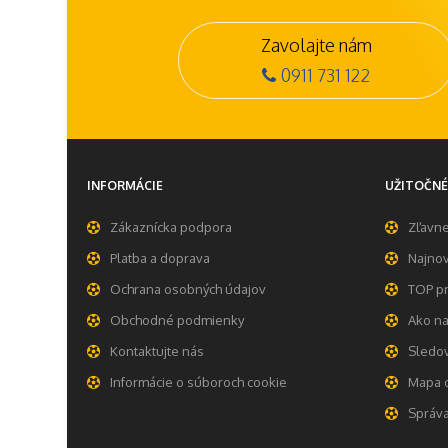
Zavolajte nám
0911 731 122
INFORMÁCIE
UŽITOČNÉ
Zákaznícka podpora
Zľavn
Platba a doprava
Najnov
Ochrana osobných údajov
TOP p
Obchodné podmienky
Ako n
Kontaktujte nás
Sledov
Informácie o súboroch cookie
Mapa 
Správa