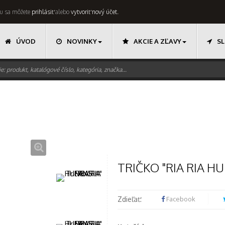
 tu sa môžete
prihlásiť
alebo
vytvoriť nový účet.
ÚVOD
NOVINKY
AKCIE A ZĽAVY
SL
Tričko "RIA RIA HUNGARIA" FANS
TRIČKO "RIA RIA H
Zdieľať:
Facebook