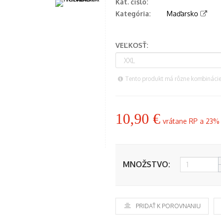
Kat. číslo:
Kategória:
Maďarsko
VEĽKOSŤ:
Tento produkt má rôzne kombinácie, 
10,90 €
vrátane RP a 23%
MNOŽSTVO:
PRIDAŤ K POROVNANIU