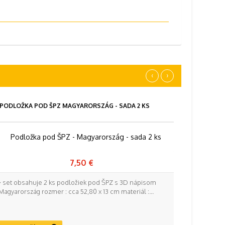
‹
›
PODLOŽKA POD ŠPZ MAGYARORSZÁG - SADA 2 KS
7,50 €
} set obsahuje 2 ks podložiek pod ŠPZ s 3D nápisom
Magyarország rozmer : cca 52,80 x 13 cm materiál :...