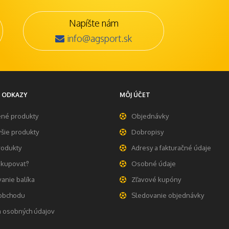
Napíšte nám
info@agsport.sk
 ODKAZY
MÔJ ÚČET
ené produkty
Objednávky
šie produkty
Dobropisy
rodukty
Adresy a fakturačné údaje
akupovať?
Osobné údaje
anie balíka
Zľavové kupóny
obchodu
Sledovanie objednávky
 osobných údajov