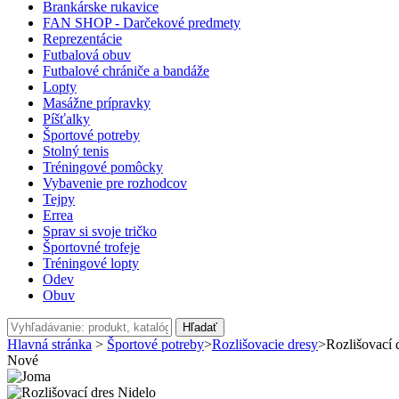
Brankárske rukavice
FAN SHOP - Darčekové predmety
Reprezentácie
Futbalová obuv
Futbalové chrániče a bandáže
Lopty
Masážne prípravky
Píšťalky
Športové potreby
Stolný tenis
Tréningové pomôcky
Vybavenie pre rozhodcov
Tejpy
Errea
Sprav si svoje tričko
Športovné trofeje
Tréningové lopty
Odev
Obuv
Hľadať
Hlavná stránka
>
Športové potreby
>
Rozlišovacie dresy
>
Rozlišovací 
Nové