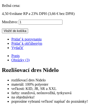
Bežná cena:
4,50 €
vrátane RP a 23% DPH (
3,66 €
bez DPH)
Množstvo:
Vložiť do košíka
Pridať k porovnaniu
Pridať k obľúbeným
Vytlačiť
Popis
Obrázky (3)
Rozlišovací dres Nidelo
rozlišovací dres Nidelo
materiál: 100% polyester
veľkosti: KID, JR, SR a XXL
farby: oranžová, neónovožltá, tyrkysová
na objednávku!
poprosíme vybranú veľkosť napísať do poznámky!