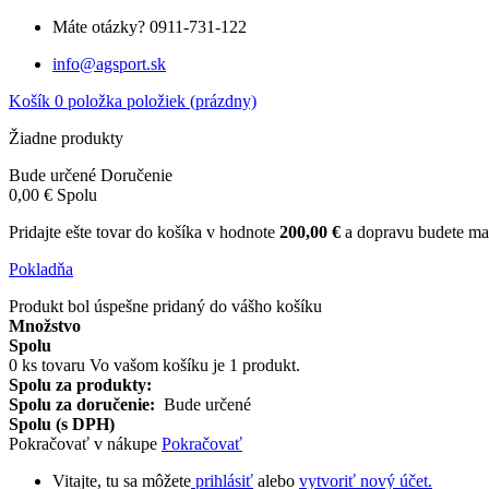
Máte otázky?
0911-731-122
info@agsport.sk
Košík
0
položka
položiek
(prázdny)
Žiadne produkty
Bude určené
Doručenie
0,00 €
Spolu
Pridajte ešte tovar do košíka v hodnote
200,00 €
a dopravu budete
Pokladňa
Produkt bol úspešne pridaný do vášho košíku
Množstvo
Spolu
0
ks tovaru
Vo vašom košíku je 1 produkt.
Spolu za produkty:
Spolu za doručenie:
Bude určené
Spolu (s DPH)
Pokračovať v nákupe
Pokračovať
Vitajte, tu sa môžete
prihlásiť
alebo
vytvoriť nový účet.