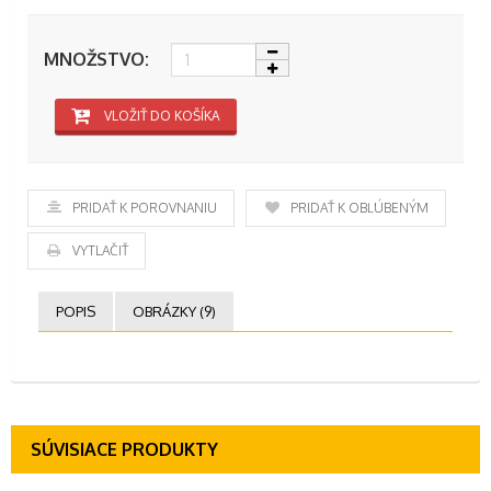
MNOŽSTVO:
VLOŽIŤ DO KOŠÍKA
PRIDAŤ K POROVNANIU
PRIDAŤ K OBĽÚBENÝM
VYTLAČIŤ
POPIS
OBRÁZKY (9)
SÚVISIACE PRODUKTY