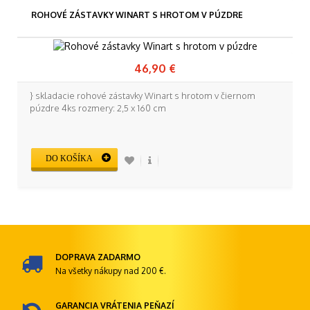
ROHOVÉ ZÁSTAVKY WINART S HROTOM V PÚZDRE
46,90 €
} skladacie rohové zástavky Winart s hrotom v čiernom
púzdre 4ks rozmery: 2,5 x 160 cm
DO KOŠÍKA
DOPRAVA ZADARMO
Na všetky nákupy nad 200 €.
GARANCIA VRÁTENIA PEŇAZÍ