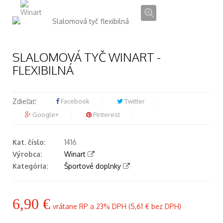
SLALOMOVÁ TYČ WINART -
FLEXIBILNÁ
Zdieľať:
Facebook
Twitter
Google+
Pinterest
Kat. číslo:
1416
Výrobca:
Winart
Kategória:
Športové doplnky
6,90 €
vrátane RP a 23% DPH (
5,61 €
bez DPH)