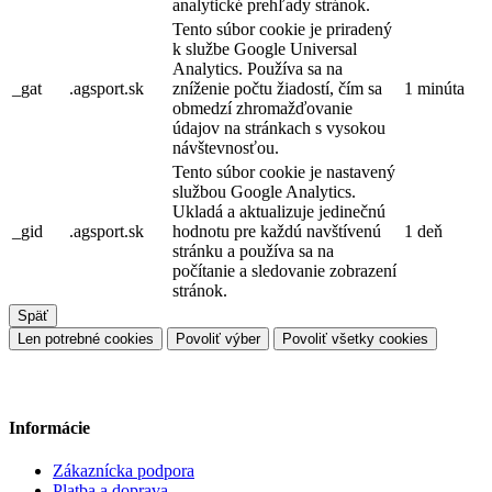
analytické prehľady stránok.
Tento súbor cookie je priradený
k službe Google Universal
Analytics. Používa sa na
_gat
.agsport.sk
zníženie počtu žiadostí, čím sa
1 minúta
obmedzí zhromažďovanie
údajov na stránkach s vysokou
návštevnosťou.
Tento súbor cookie je nastavený
službou Google Analytics.
Ukladá a aktualizuje jedinečnú
_gid
.agsport.sk
hodnotu pre každú navštívenú
1 deň
stránku a používa sa na
počítanie a sledovanie zobrazení
stránok.
Späť
Len potrebné cookies
Povoliť výber
Povoliť všetky cookies
Informácie
Zákaznícka podpora
Platba a doprava