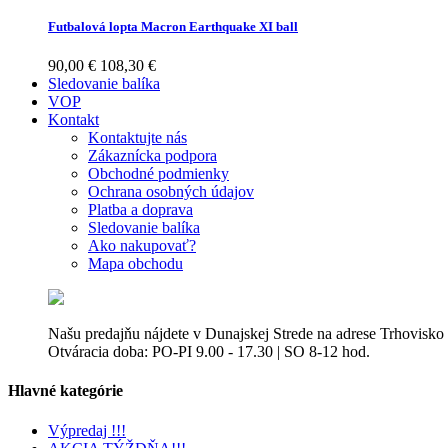
Futbalová lopta Macron Earthquake XI ball
90,00 €
108,30 €
Sledovanie balíka
VOP
Kontakt
Kontaktujte nás
Zákaznícka podpora
Obchodné podmienky
Ochrana osobných údajov
Platba a doprava
Sledovanie balíka
Ako nakupovať?
Mapa obchodu
Našu predajňu nájdete v Dunajskej Strede na adrese Trhovisko
Otváracia doba: PO-PI 9.00 - 17.30 | SO 8-12 hod.
Hlavné kategórie
Výpredaj !!!