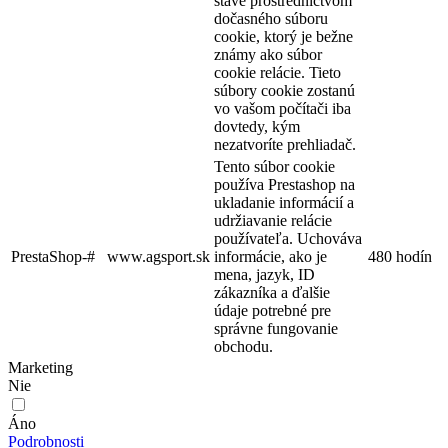
stave prostredníctvom
dočasného súboru
cookie, ktorý je bežne
známy ako súbor
cookie relácie. Tieto
súbory cookie zostanú
vo vašom počítači iba
dovtedy, kým
nezatvoríte prehliadač.
Tento súbor cookie
používa Prestashop na
ukladanie informácií a
udržiavanie relácie
používateľa. Uchováva
PrestaShop-#
www.agsport.sk
informácie, ako je
480 hodín
mena, jazyk, ID
zákazníka a ďalšie
údaje potrebné pre
správne fungovanie
obchodu.
Marketing
Nie
Áno
Podrobnosti