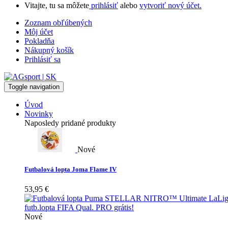
Vitajte, tu sa môžete
prihlásiť
alebo
vytvoriť nový účet.
Zoznam obľúbených
Môj účet
Pokladňa
Nákupný košík
Prihlásiť sa
Toggle navigation
Úvod
Novinky
Naposledy pridané produkty
Nové
Futbalová lopta Joma Flame IV
53,95 €
Nové