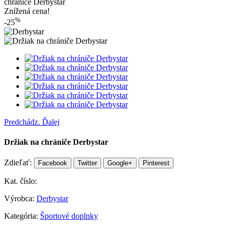
chrániče Derbystar
Znížená cena!
%
-25
Predchádz.
Ďalej
Držiak na chrániče Derbystar
Zdieľať:
Facebook
Twitter
Google+
Pinterest
Kat. číslo:
Výrobca:
Derbystar
Kategória:
Športové doplnky