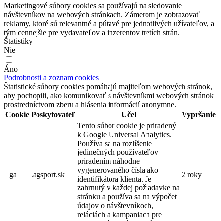
Marketingové súbory cookies sa používajú na sledovanie
návštevníkov na webových stránkach. Zámerom je zobrazovať
reklamy, ktoré sú relevantné a pútavé pre jednotlivých užívateľov, a
tým cennejšie pre vydavateľov a inzerentov tretích strán.
Štatistiky
Nie
Áno
Podrobnosti a zoznam cookies
Štatistické súbory cookies pomáhajú majiteľom webových stránok,
aby pochopili, ako komunikovať s návštevníkmi webových stránok
prostredníctvom zberu a hlásenia informácií anonymne.
Cookie
Poskytovateľ
Účel
Vypršanie
Tento súbor cookie je priradený
k Google Universal Analytics.
Používa sa na rozlíšenie
jedinečných používateľov
priradením náhodne
vygenerovaného čísla ako
_ga
.agsport.sk
2 roky
identifikátora klienta. Je
zahrnutý v každej požiadavke na
stránku a používa sa na výpočet
údajov o návštevníkoch,
reláciách a kampaniach pre