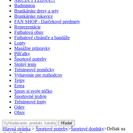
AKCIA TÝŽDŇA!!!
Badminton
Brankárske dresy a sety
Brankárske rukavice
FAN SHOP - Darčekové predmety
Reprezentácie
Futbalová obuv
Futbalové chrániče a bandáže
Lopty
Masážne prípravky
Píšťalky
Športové potreby
Stolný tenis
Tréningové pomôcky
Vybavenie pre rozhodcov
Tejpy
Errea
Sprav si svoje tričko
Športovné trofeje
Tréningové lopty
Odev
Obuv
Hľadať
Hlavná stránka
>
Športové potreby
>
Športové doplnky
>
Držiak na