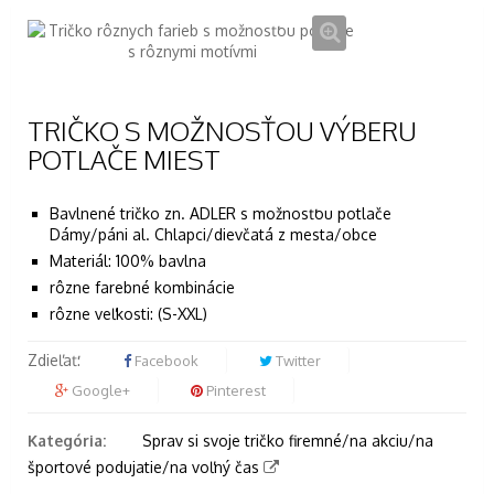
TRIČKO S MOŽNOSŤOU VÝBERU
POTLAČE MIEST
Bavlnené tričko zn. ADLER s možnosťou potlače
Dámy/páni al. Chlapci/dievčatá z mesta/obce
Materiál: 100% bavlna
rôzne farebné kombinácie
rôzne veľkosti: (S-XXL)
Zdieľať:
Facebook
Twitter
Google+
Pinterest
Kategória:
Sprav si svoje tričko firemné/na akciu/na
športové podujatie/na voľný čas