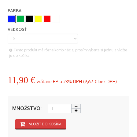
FARBA
VEĽKOSŤ
Tento produkt má rôzne kombinácie, prosím vyberte si jednu a vložte
ju do košíka.
11,90 €
vrátane RP a 23% DPH (
9,67 €
bez DPH)
MNOŽSTVO:
VLOŽIŤ DO KOŠÍKA