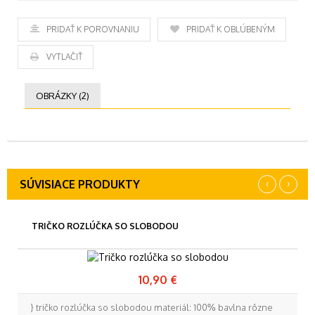
PRIDAŤ K POROVNANIU
PRIDAŤ K OBĽÚBENÝM
VYTLAČIŤ
OBRÁZKY (2)
‹
›
SÚVISIACE PRODUKTY
TRIČKO ROZLÚČKA SO SLOBODOU
10,90 €
} tričko rozlúčka so slobodou materiál: 100% bavlna rôzne