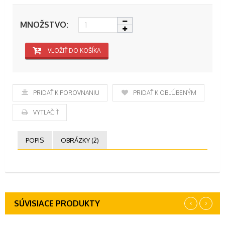
MNOŽSTVO:
VLOŽIŤ DO KOŠÍKA
PRIDAŤ K POROVNANIU
PRIDAŤ K OBĽÚBENÝM
VYTLAČIŤ
POPIS
OBRÁZKY (2)
‹
›
SÚVISIACE PRODUKTY