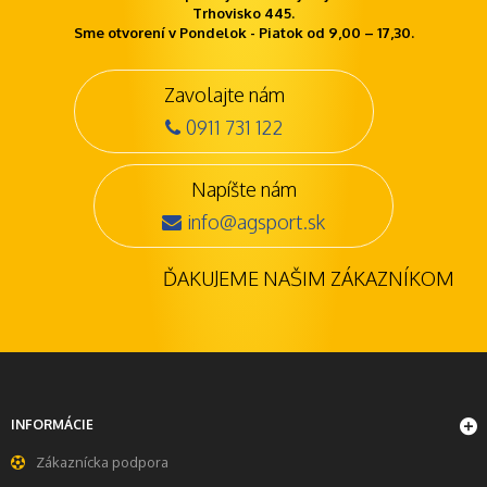
Trhovisko 445.
Sme otvorení v Pondelok - Piatok od 9,00 – 17,30.
Zavolajte nám
0911 731 122
Napíšte nám
info@agsport.sk
ĎAKUJEME NAŠIM ZÁKAZNÍKOM
INFORMÁCIE
Zákaznícka podpora