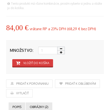
Tento produkt má rôzne kombinácie, prosím vyberte si jednu a vložte
ju do košíka.
84,00 €
vrátane RP a 23% DPH (
68,29 €
bez DPH)
MNOŽSTVO:
VLOŽIŤ DO KOŠÍKA
PRIDAŤ K POROVNANIU
PRIDAŤ K OBĽÚBENÝM
VYTLAČIŤ
POPIS
OBRÁZKY (2)