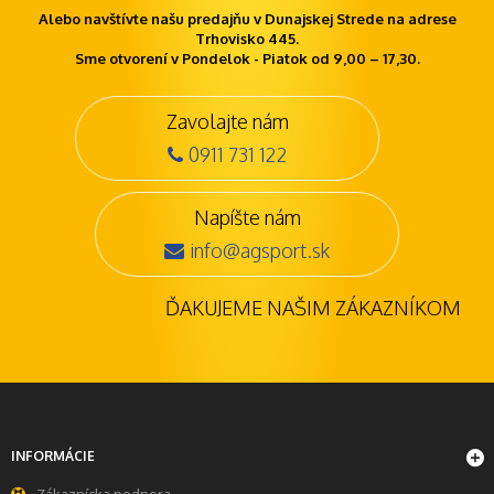
Alebo navštívte našu predajňu v Dunajskej Strede na adrese
Trhovisko 445.
Sme otvorení v Pondelok - Piatok od 9,00 – 17,30.
Zavolajte nám
0911 731 122
Napíšte nám
info@agsport.sk
ĎAKUJEME NAŠIM ZÁKAZNÍKOM
INFORMÁCIE
Zákaznícka podpora